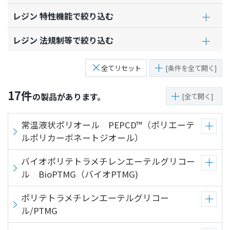
文
に
レジン 特性機能で絞り込む
移
レジン 法規制等で絞り込む
動
し
ま
全てリセット
[条件を全て開く]
す
フ
17
件
の製品があります。
[全て開く]
ッ
タ
常温液状ポリオール PEPCD™（ポリエーテ
ー
ルポリカーボネートジオール）
情
報
バイオポリテトラメチレンエーテルグリコー
に
ル BioPTMG（バイオPTMG)
移
動
ポリテトラメチレンエーテルグリコー
し
ル/PTMG
ま
す