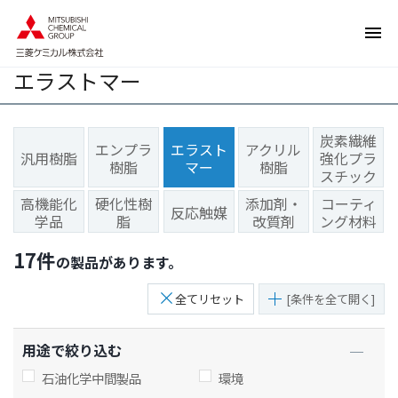
ペ
ペ
ー
ー
ジ
ジ
エラストマー
内
の
を
終
移
わ
炭素繊維
動
り
エンプラ
エラスト
アクリル
汎用樹脂
強化プラ
す
で
樹脂
マー
樹脂
スチック
る
す
高機能化
硬化性樹
添加剤・
コーティ
た
ヘ
反応触媒
学品
脂
改質剤
ング材料
め
ッ
の
ダ
17
件
の製品があります。
リ
ー
ン
情
全てリセット
[条件を全て開く]
ク
報
で
に
用途で絞り込む
す
戻
サ
り
石油化学中間製品
環境
イ
ま