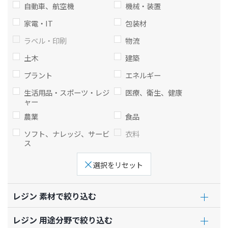
自動車、航空機
機械・装置
ト
す
内
ペ
家電・IT
包装材
共
ー
ラベル・印刷
物流
通
ジ
土木
建築
メ
の
ニ
先
プラント
エネルギー
ュ
頭
生活用品・スポーツ・レジ
医療、衛生、健康
ー
に
ャー
に
戻
農業
食品
移
り
動
ま
ソフト、ナレッジ、サービ
衣料
ス
し
す
ま
選択をリセット
す
ペ
ー
レジン 素材で絞り込む
ジ
本
レジン 用途分野で絞り込む