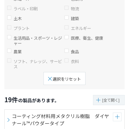
ト
す
ラベル・印刷
物流
内
ペ
土木
建築
共
ー
通
ジ
プラント
エネルギー
メ
の
生活用品・スポーツ・レジ
医療、衛生、健康
ニ
先
ャー
ュ
頭
農業
食品
ー
に
ソフト、ナレッジ、サービ
衣料
に
戻
ス
移
り
動
ま
選択をリセット
し
す
ま
す
19
件
の製品があります。
[全て開く]
ペ
ー
コーティング材料用メタクリル樹脂 ダイヤ
ジ
ナール™パウダータイプ
本