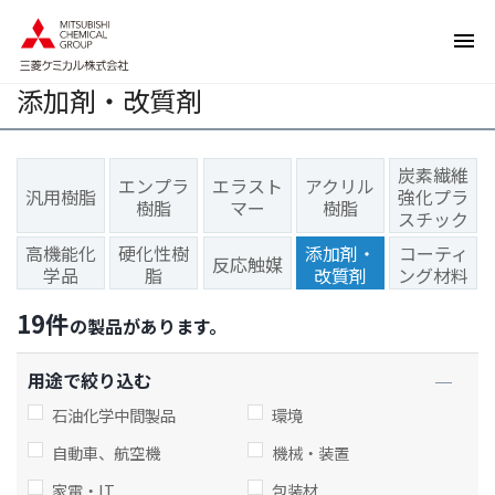
ペ
ペ
ー
ー
ジ
ジ
添加剤・改質剤
内
の
を
終
移
わ
炭素繊維
動
り
エンプラ
エラスト
アクリル
汎用樹脂
強化プラ
す
で
樹脂
マー
樹脂
スチック
る
す
高機能化
硬化性樹
添加剤・
コーティ
た
ヘ
反応触媒
学品
脂
改質剤
ング材料
め
ッ
の
ダ
19
件
の製品があります。
リ
ー
ン
情
用途で絞り込む
ク
報
で
に
石油化学中間製品
環境
す
戻
自動車、航空機
機械・装置
サ
り
家電・IT
包装材
イ
ま