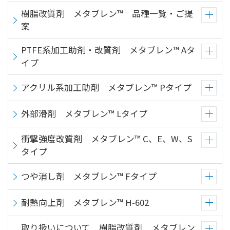
文
樹脂改質剤 メタブレン™ 品種一覧・ご提
に
案
移
動
PTFE系加工助剤・改質剤 メタブレン™ Aタ
し
イプ
ま
す
アクリル系加工助剤 メタブレン™ Pタイプ
フ
ッ
外部滑剤 メタブレン™ Lタイプ
タ
ー
衝撃強度改質剤 メタブレン™ C、E、W、S
情
報
タイプ
に
移
つや消し剤 メタブレン™ Fタイプ
動
し
耐熱向上剤 メタブレン™ H-602
ま
す
取り扱いについて 樹脂改質剤 メタブレン