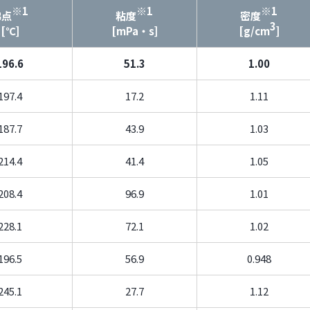
※1
※1
※1
沸点
粘度
密度
3
[℃]
[mPa・s]
[g/cm
]
196.6
51.3
1.00
197.4
17.2
1.11
187.7
43.9
1.03
214.4
41.4
1.05
208.4
96.9
1.01
228.1
72.1
1.02
196.5
56.9
0.948
245.1
27.7
1.12