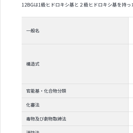
12BGは1級ヒドロキシ基と２級ヒドロキシ基を持
ッ
タ
ー
情
報
一般名
に
移
動
し
ま
構造式
す
官能基・化合物分類
化審法
毒物及び劇物取締法
消防法