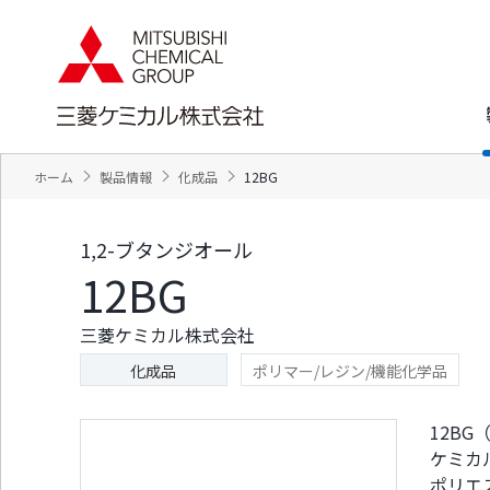
ペ
ペ
ー
ー
ジ
ジ
内
の
を
終
移
わ
動
り
す
で
ホーム
製品情報
化成品
12BG
る
す
た
ヘ
め
ッ
1,2-ブタンジオール
の
ダ
12BG
リ
ー
ン
情
ク
報
三菱ケミカル株式会社
で
に
す
戻
化成品
ポリマー/レジン/機能化学品
サ
り
イ
ま
ト
す
12B
内
ペ
ケミカ
共
ー
ポリエ