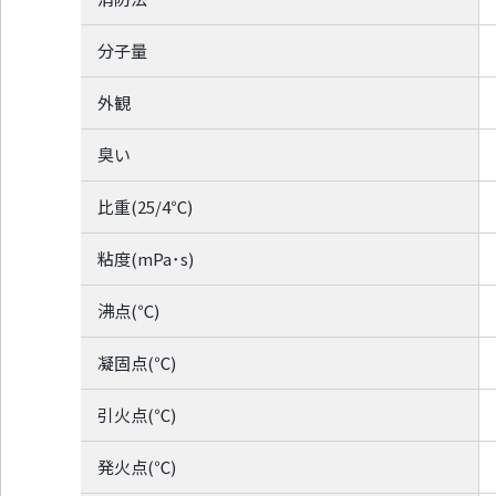
分子量
外観
臭い
比重(25/4℃)
粘度(mPa･s)
沸点(℃)
凝固点(℃)
引火点(℃)
発火点(℃)