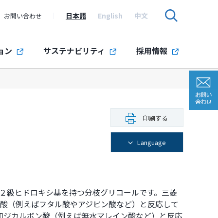
日本語
English
中文
お問い合わせ
ョン
サステナビリティ
採用情報
印刷する
Language
基と２級ヒドロキシ基を持つ分枝グリコールです。三菱
ン酸（例えばフタル酸やアジピン酸など）と反応して
和ジカルボン酸（例えば無水マレイン酸など）と反応