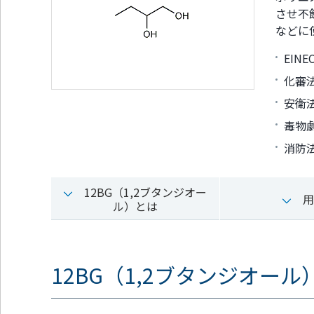
通
ジ
させ不
メ
の
などに
ニ
先
ュ
頭
EINE
ー
に
に
戻
化審法:
移
り
動
ま
安衛法:
し
す
毒物
ま
す
消防
ペ
ー
ジ
12BG（1,2ブタンジオー
用
本
ル）とは
文
に
移
動
12BG（1,2ブタンジオール
し
ま
す
フ