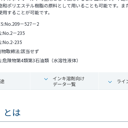
飽和ポリエステル樹脂の原料として用いることも可能です。ま
使用することが可能です。
CS:No.209－527－2
No.2－235
No.2-235
劇物取締法:該当せず
法:危険物第4類第3石油類（水溶性液体）
インキ溶剤向け
途
ライ
データ一覧
）とは