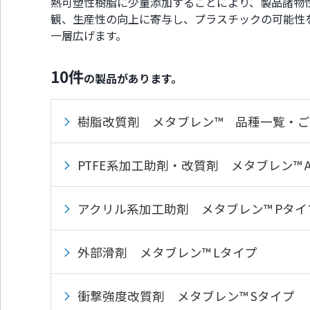
熱可塑性樹脂に少量添加することにより、製品諸物
通
ジ
メ
の
観、生産性の向上に寄与し、プラスチックの可能性
ニ
先
一層広げます。
ュ
頭
ー
に
に
戻
10
件
の製品があります。
移
り
動
ま
し
す
樹脂改質剤 メタブレン™ 品種一覧・
ま
す
ペ
PTFE系加工助剤・改質剤 メタブレン™ 
ー
ジ
本
アクリル系加工助剤 メタブレン™ Pタイ
文
に
移
外部滑剤 メタブレン™ Lタイプ
動
し
ま
す
衝撃強度改質剤 メタブレン™ Sタイプ
フ