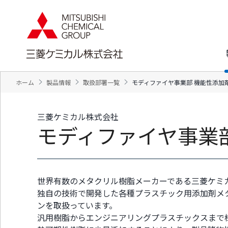
ペ
ペ
ー
ー
ジ
ジ
内
の
を
終
移
わ
動
り
す
で
ホーム
製品情報
取扱部署一覧
モディファイヤ事業部 機能性添加
る
す
た
ヘ
め
ッ
三菱ケミカル株式会社
の
ダ
モディファイヤ事業
リ
ー
ン
情
ク
報
で
に
す
戻
サ
り
世界有数のメタクリル樹脂メーカーである三菱ケミ
イ
ま
独自の技術で開発した各種プラスチック用添加剤メ
ト
す
ンを取扱っています。
内
ペ
汎用樹脂からエンジニアリングプラスチックスまで
共
ー