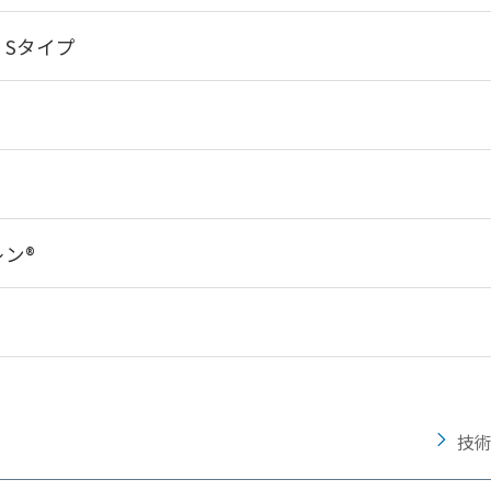
、Sタイプ
ン®
技