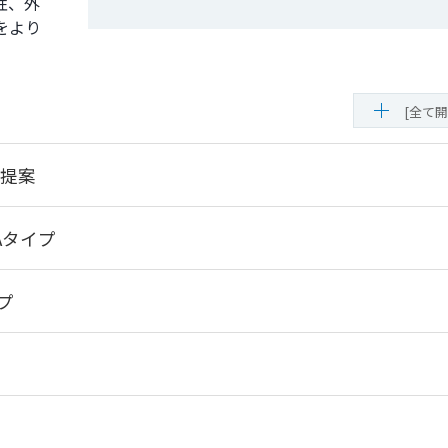
性、外
をより
[全て開
ご提案
Aタイプ
プ