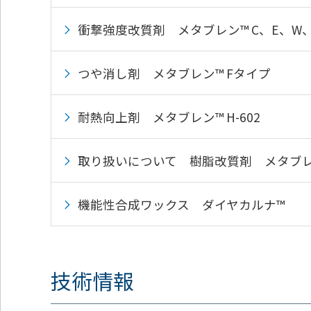
ッ
タ
衝撃強度改質剤 メタブレン™ C、E、W
ー
情
報
つや消し剤 メタブレン™ Fタイプ
に
移
動
耐熱向上剤 メタブレン™ H-602
し
ま
す
取り扱いについて 樹脂改質剤 メタブレ
機能性合成ワックス ダイヤカルナ™
技術情報