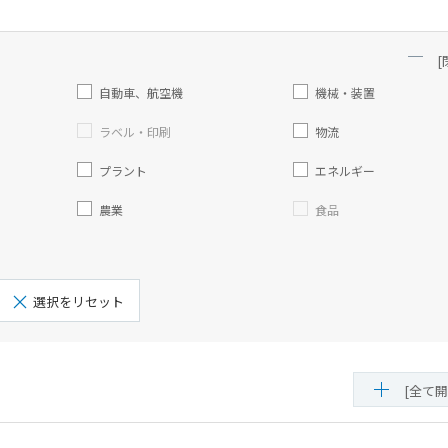
[
自動車、航空機
機械・装置
ラベル・印刷
物流
プラント
エネルギー
農業
食品
選択をリセット
[全て開