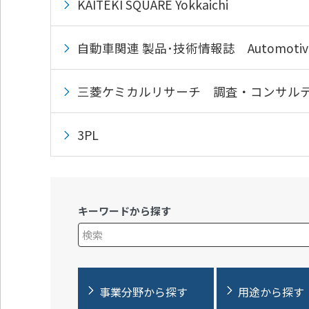
KAITEKI SQUARE Yokkaichi
ッ
タ
ー
自動車関連 製品･技術情報誌 Automotive M
情
報
に
三菱ケミカルリサーチ 調査・コンサルテ
移
動
し
3PL
ま
す
キーワードから探す
検索キーワード入力
事業分野から探す
用途から探す