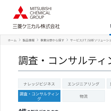
ペ
ペ
ー
ー
ジ
ジ
内
の
を
終
移
わ
動
り
す
で
ホーム
製品情報
事業分野から探す
サービス/IＴ/分析ソリューシ
る
す
た
ヘ
め
ッ
調査・コンサルティ
の
ダ
リ
ー
ン
情
ク
報
で
に
す
戻
ナレッジビジネス
エンジニアリング
サ
り
イ
ま
調査・コンサルティン
物流
ト
す
グ
内
ペ
共
ー
4
件