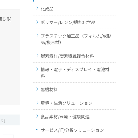
化成品
閉じる]
ポリマー/レジン/機能化学品
プラスチック加工品（フィルム/成形
品/複合材）
炭素素材/炭素繊維複合材料
情報・電子・ディスプレイ・電池材
料
無機材料
環境・生活ソリューション
食品素材/医療・健康関連
く]
サービス/IT/分析ソリューション