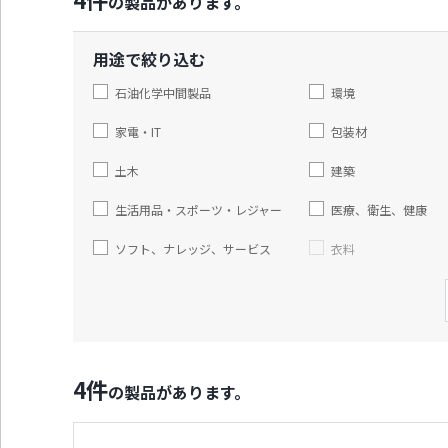
の製品があります。
通
ジ
メ
の
ニ
先
用途で絞り込む
ュ
頭
ー
に
石油化学中間製品
環境
に
戻
移
り
家電・IT
包装材
動
ま
し
す
土木
建築
ま
す
生活用品・スポーツ・レジャー
医療、衛生、健康
ペ
ー
ソフト、ナレッジ、サービス
衣料
ジ
本
文
に
移
動
4
件
し
の製品があります。
ま
す
フ