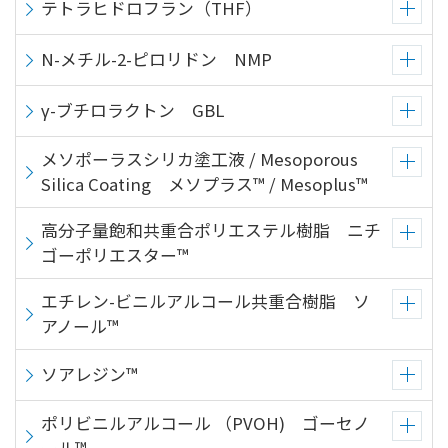
文
テトラヒドロフラン（THF）
に
移
N-メチル-2-ピロリドン NMP
動
し
γ-ブチロラクトン GBL
ま
す
メソポーラスシリカ塗工液 / Mesoporous
フ
Silica Coating メソプラス™ / Mesoplus™
ッ
タ
高分子量飽和共重合ポリエステル樹脂 ニチ
ー
ゴーポリエスター™
情
報
エチレン-ビニルアルコール共重合樹脂 ソ
に
アノール™
移
動
ソアレジン™
し
ま
ポリビニルアルコール （PVOH) ゴーセノ
す