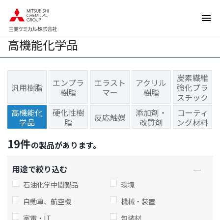
ペ
ペ
ー
ー
ジ
ジ
高機能化学品
内
の
を
終
移
わ
炭素繊維
動
り
エンプラ
エラスト
アクリル
汎用樹脂
強化プラ
す
で
樹脂
マー
樹脂
スチック
る
す
高機能化
硬化性樹
添加剤・
コーティ
た
ヘ
反応触媒
学品
脂
改質剤
ング材料
め
ッ
の
ダ
19
件
の製品があります。
リ
ー
ン
情
用途で絞り込む
ク
報
で
に
石油化学中間製品
環境
す
戻
自動車、航空機
機械・装置
サ
り
家電・IT
包装材
イ
ま