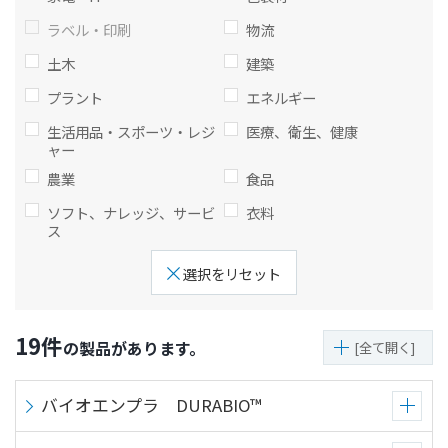
ト
す
ラベル・印刷
物流
内
ペ
土木
建築
共
ー
通
ジ
プラント
エネルギー
メ
の
生活用品・スポーツ・レジ
医療、衛生、健康
ニ
先
ャー
ュ
頭
農業
食品
ー
に
ソフト、ナレッジ、サービ
衣料
に
戻
ス
移
り
動
ま
選択をリセット
し
す
ま
す
19
件
の製品があります。
[全て開く]
ペ
ー
バイオエンプラ DURABIO™
ジ
本