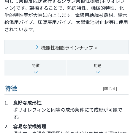
用して架橋反応が進行するシラン架橋性樹脂(ポリオレフ
ト
す
ィン)です。架橋することで、熱的特性、機械的特性、化
内
ペ
学的特性等が大幅に向上します。電線用絶縁被覆材、給水
共
ー
給湯用パイプ、床暖房用パイプ、太陽電池封止材等に使用
通
ジ
されています。
メ
の
ニ
先
機能性樹脂ラインナップ
ュ
頭
ー
に
に
戻
特徴
用途
移
り
動
ま
し
す
特徴
[閉じる]
ま
す
1.
良好な成形性
ペ
ポリオレフィンと同等の成形条件にて成形が可能で
ー
す。
ジ
2.
容易な架橋処理
本