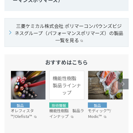
ーマンスポリマーズ）
三菱ケミカル株式会社 ポリマーコンパウンズビジ
ネスグループ（パフォーマンスポリマーズ）の製品
一覧を見る
おすすめはこちら
機能性樹脂
製品ラインナ
ップ
製品
技術情報
製品
オレフィスタ
機能性樹脂 製品ラ
モディック™/
モ
™/Olefista™
インナップ
Modic™
Mo