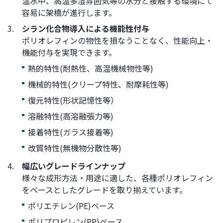
温水中、高温多湿雰囲気等の水分と接触する環境にて
文
容易に架橋が進行します。
に
移
3.
シラン化合物導入による機能性付与
動
ポリオレフィンの物性を損なうことなく、性能向上・
し
機能付与を実現できます。
ま
熱的特性(耐熱性、高温機械物性等)
す
機械的特性(クリープ特性、耐摩耗性等)
フ
ッ
復元特性(形状記憶性等）
タ
溶融特性(高溶融張力等)
ー
接着特性(ガラス接着等)
情
報
改質特性(無機物分散性等)
に
4.
幅広いグレードラインナップ
移
様々な成形方法・用途に適した、各種ポリオレフィン
動
をベースとしたグレードを取り揃えています。
し
ポリエチレン(PE)ベース
ま
す
ポリプロピレン(PP)ベース