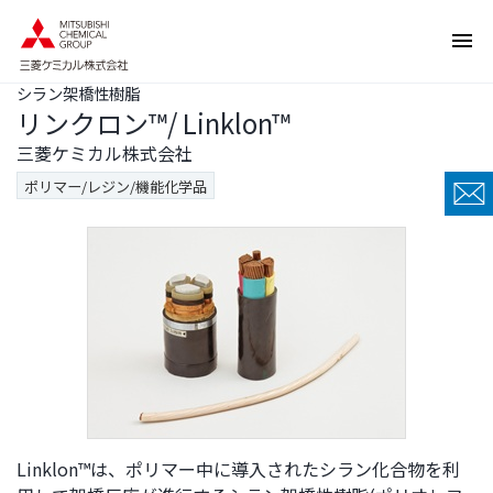
ペ
ペ
ー
ー
ジ
ジ
シラン架橋性樹脂
内
の
リンクロン™/ Linklon™
を
終
移
わ
三菱ケミカル株式会社
動
り
ポリマー/レジン/機能化学品
す
で
る
す
た
ヘ
め
ッ
の
ダ
リ
ー
ン
情
ク
報
で
に
す
戻
サ
り
Linklon™は、ポリマー中に導入されたシラン化合物を利
イ
ま