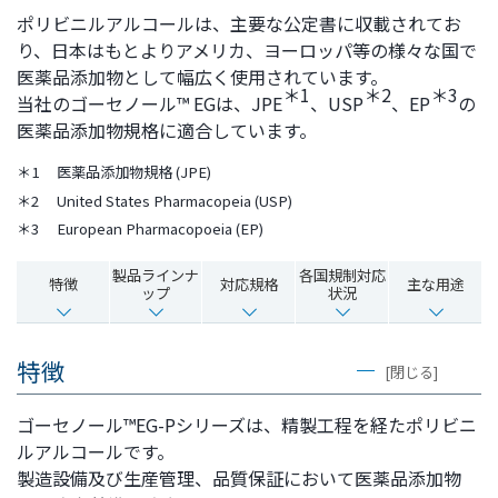
ポリビニルアルコールは、主要な公定書に収載されてお
ト
す
り、日本はもとよりアメリカ、ヨーロッパ等の様々な国で
内
ペ
医薬品添加物として幅広く使用されています。
共
ー
＊1
＊2
＊3
当社のゴーセノール™ EGは、JPE
、USP
、EP
の
通
ジ
医薬品添加物規格に適合しています。
メ
の
ニ
先
＊1
医薬品添加物規格 (JPE)
ュ
頭
＊2
United States Pharmacopeia (USP)
ー
に
＊3
European Pharmacopoeia (EP)
に
戻
移
り
製品ラインナ
各国規制対応
特徴
対応規格
主な用途
動
ま
ップ
状況
し
す
ま
特徴
す
[閉じる]
ペ
ゴーセノール™EG-Pシリーズは、精製工程を経たポリビニ
ー
ルアルコールです。
ジ
製造設備及び生産管理、品質保証において医薬品添加物
本