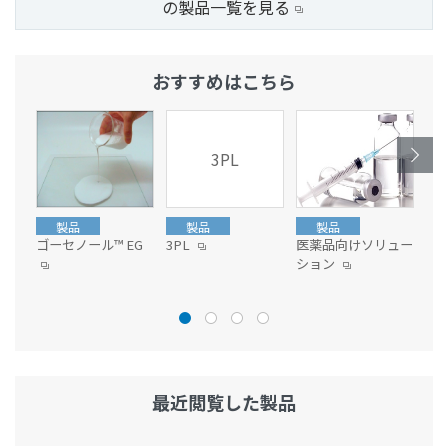
の製品一覧を見る
おすすめはこちら
3PL
製品
製品
製品
技
ゴーセノール™ EG
3PL
医薬品向けソリュー
ゴ
ション
最近閲覧した製品