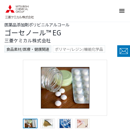
ペ
ペ
ー
ー
ジ
ジ
医薬品添加剤ポリビニルアルコール
内
の
ゴーセノール™ EG
を
終
移
わ
三菱ケミカル株式会社
動
り
食品素材/医療・健康関連
ポリマー/レジン/機能化学品
す
で
る
す
た
ヘ
め
ッ
の
ダ
リ
ー
ン
情
ク
報
で
に
す
戻
サ
り
イ
ま