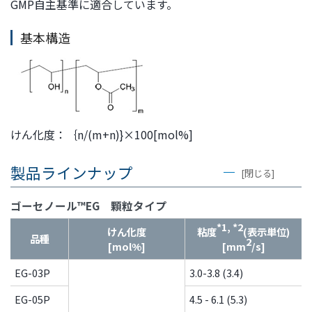
GMP自主基準に適合しています。
文
に
基本構造
移
動
し
ま
す
フ
けん化度：｛n/(m+n)}×100[mol%]
ッ
タ
製品ラインナップ
ー
[閉じる]
情
報
ゴーセノール™EG 顆粒タイプ
に
*1, *2
けん化度
粘度
(表示単位)
移
品種
2
[mol%]
[mm
/s]
動
し
EG-03P
3.0-3.8 (3.4)
ま
EG-05P
4.5 - 6.1 (5.3)
す