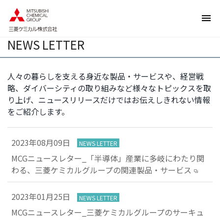
ペ
ペ
ー
ー
ジ
ジ
NEWS LETTER
内
の
を
終
移
わ
人々の暮らしを支える身近な製品・サービスや、経営戦
動
り
略、ダイバーシティの取り組みなど様々なトピックスを取
す
で
り上げ、ニュースリリースだけではお伝えしきれない情報
る
す
をご紹介します。
た
ヘ
め
ッ
の
ダ
2023年08月09日
NEWS LETTER
リ
ー
MCGニュースレター_「半導体」産業に多岐にわたり関
ン
情
わる、三菱ケミカルグループの関連製品・サービス
ク
報
で
に
す
戻
2023年01月25日
NEWS LETTER
サ
り
MCGニュースレター_三菱ケミカルグループのサーキュ
イ
ま