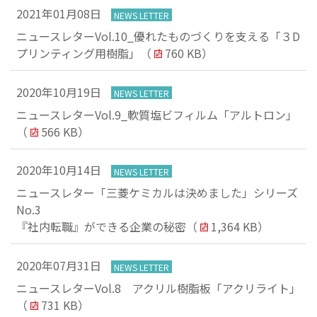
文
2021年01月08日
NEWS LETTER
に
ニュースレターVol.10_優れたものづくりを支える「３D
移
プリンティング用樹脂」
（
760 KB）
動
し
ま
2020年10月19日
NEWS LETTER
す
ニュースレターVol.9_軟質塩ビフィルム「アルトロン」
フ
（
566 KB）
ッ
タ
2020年10月14日
NEWS LETTER
ー
情
ニュースレター「三菱ケミカルは決めました」シリーズ
報
No.3
に
『社内転職』ができる企業の秘密
（
1,364 KB）
移
動
2020年07月31日
NEWS LETTER
し
ニュースレターVol.8 アクリル樹脂板「アクリライト」
ま
（
731 KB）
す