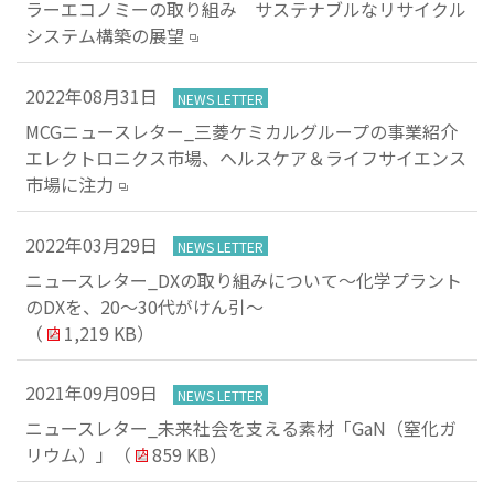
ラーエコノミーの取り組み サステナブルなリサイクル
ト
す
システム構築の展望
内
ペ
共
ー
2022年08月31日
NEWS LETTER
通
ジ
MCGニュースレター_三菱ケミカルグループの事業紹介
メ
の
エレクトロニクス市場、ヘルスケア＆ライフサイエンス
ニ
先
市場に注力
ュ
頭
ー
に
に
戻
2022年03月29日
NEWS LETTER
移
り
ニュースレター_DXの取り組みについて～化学プラント
動
ま
のDXを、20～30代がけん引～
し
す
（
1,219 KB）
ま
す
2021年09月09日
ペ
NEWS LETTER
ー
ニュースレター_未来社会を支える素材「GaN（窒化ガ
ジ
リウム）」
（
859 KB）
本