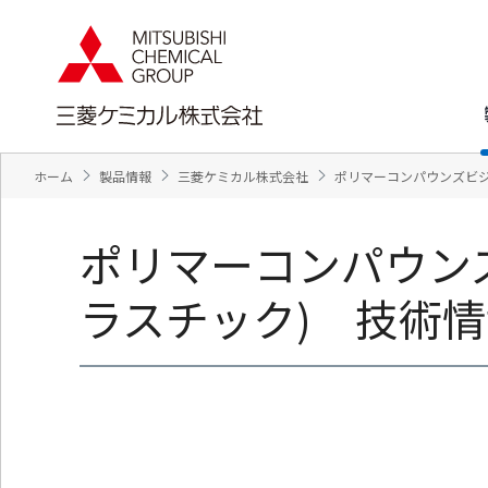
ペ
ペ
ー
ー
ジ
ジ
内
の
を
終
移
わ
動
り
す
で
ホーム
製品情報
三菱ケミカル株式会社
ポリマーコンパウンズビジ
る
す
た
ヘ
め
ッ
ポリマーコンパウン
の
ダ
リ
ー
ン
情
ラスチック) 技術情
ク
報
で
に
す
戻
サ
り
イ
ま
ト
す
内
ペ
共
ー