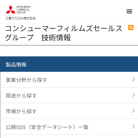
ペ
ペ
ー
ー
ジ
ジ
コンシューマーフィルムズセールス
内
の
R
を
終
グループ 技術情報
移
わ
動
り
す
で
る
す
製品情報
た
ヘ
め
ッ
事業分野から探す
の
ダ
リ
ー
用途から探す
ン
情
ク
報
市場から探す
で
に
す
戻
公開SDS（安全データシート）一覧
サ
り
イ
ま