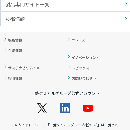
製品専門サイト一覧
ト
す
内
ペ
技術情報
共
ー
通
ジ
メ
の
製品情報
ニュース
ニ
先
ュ
頭
企業情報
ー
に
イノベーション
に
戻
サステナビリティ
トピックス
移
り
動
ま
採用情報
お問い合わせ
し
す
ま
三菱ケミカルグループ公式アカウント
す
ペ
ー
ジ
本
このサイトにおいて、「三菱ケミカルグループ社(MCG)」は三菱ケミ