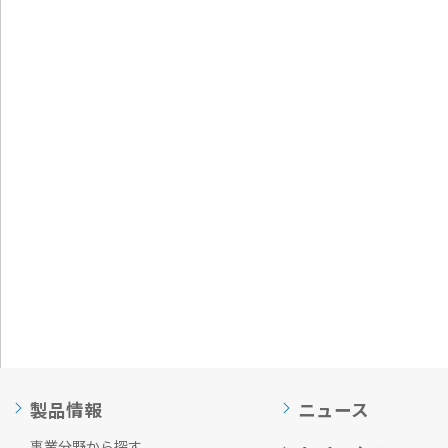
通
ジ
メ
の
ニ
先
ュ
頭
ー
に
に
戻
移
り
動
ま
し
す
ま
す
ペ
ー
ジ
本
文
に
移
動
し
ま
製品情報
ニュース
す
フ
事業分野から探す