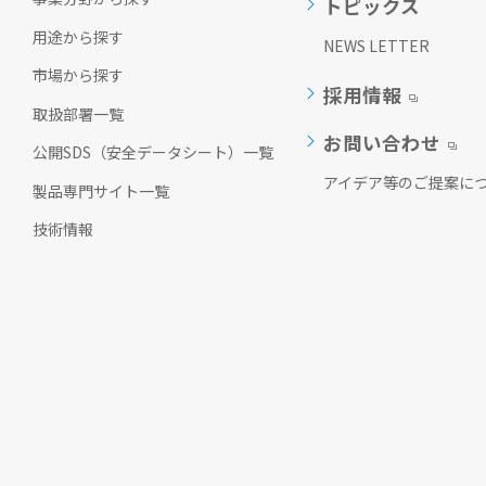
トピックス
ッ
用途から探す
タ
NEWS LETTER
ー
市場から探す
情
採用情報
報
取扱部署一覧
に
お問い合わせ
移
公開SDS（安全データシート）一覧
動
アイデア等のご提案に
製品専門サイト一覧
し
ま
技術情報
す