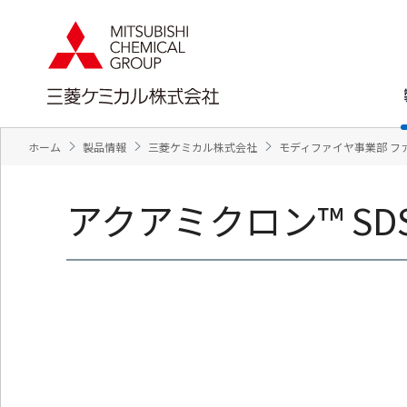
ペ
ペ
ー
ー
ジ
ジ
内
の
を
終
移
わ
動
り
す
で
ホーム
製品情報
三菱ケミカル株式会社
モディファイヤ事業部 フ
る
す
た
ヘ
め
ッ
アクアミクロン™ S
の
ダ
リ
ー
ン
情
ク
報
で
に
す
戻
サ
り
イ
ま
ト
す
内
ペ
共
ー