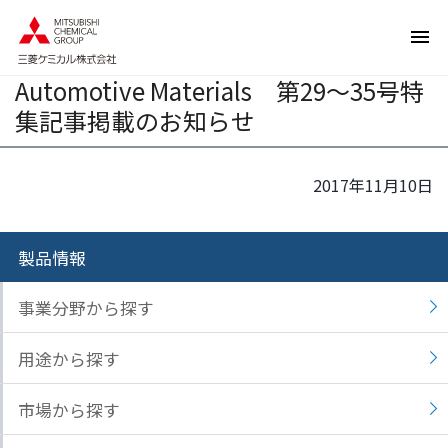
ペ
ペ
ー
ー
ジ
ジ
Automotive Materials 第29～35号特
内
の
を
終
集記事掲載のお知らせ
移
わ
動
り
す
で
2017年11月10日
る
す
た
ヘ
め
ッ
製品情報
の
ダ
リ
ー
事業分野から探す
ン
情
ク
報
用途から探す
で
に
す
戻
市場から探す
サ
り
イ
ま