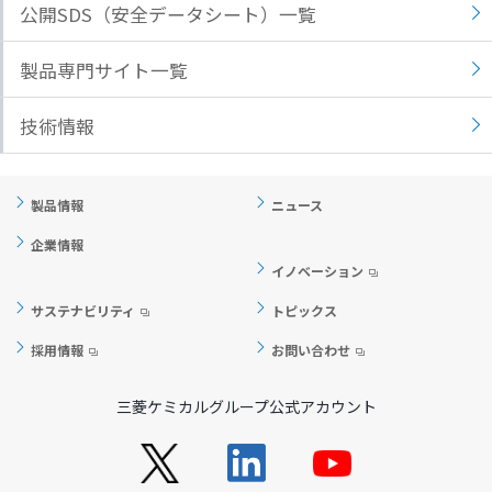
公開SDS（安全データシート）一覧
ト
す
内
ペ
製品専門サイト一覧
共
ー
通
ジ
技術情報
メ
の
ニ
先
ュ
頭
製品情報
ニュース
ー
に
に
戻
企業情報
移
り
イノベーション
動
ま
サステナビリティ
トピックス
し
す
ま
採用情報
お問い合わせ
す
ペ
三菱ケミカルグループ公式アカウント
ー
ジ
本