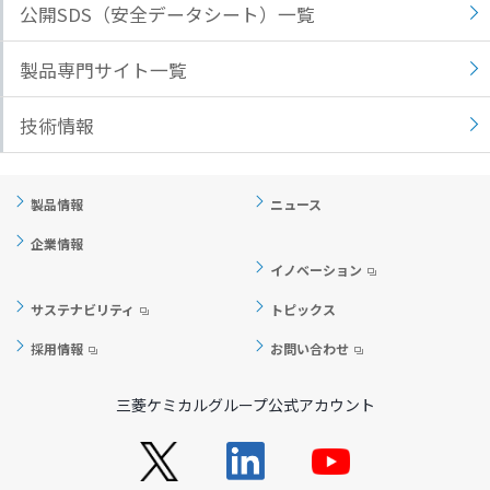
公開SDS（安全データシート）一覧
ト
す
内
ペ
製品専門サイト一覧
共
ー
通
ジ
技術情報
メ
の
ニ
先
ュ
頭
製品情報
ニュース
ー
に
に
戻
企業情報
移
り
イノベーション
動
ま
サステナビリティ
トピックス
し
す
ま
採用情報
お問い合わせ
す
ペ
三菱ケミカルグループ公式アカウント
ー
ジ
本