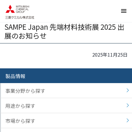
ペ
ペ
ー
ー
ジ
ジ
SAMPE Japan 先端材料技術展 2025 出
内
の
を
終
展のお知らせ
移
わ
動
り
す
で
2025年11月25日
る
す
た
ヘ
め
ッ
製品情報
の
ダ
リ
ー
事業分野から探す
ン
情
ク
報
用途から探す
で
に
す
戻
市場から探す
サ
り
イ
ま