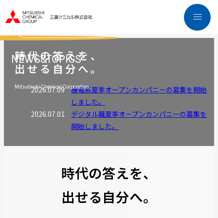
2021年入社
2018年入社
インタビューを読む
インタビューを読む
時代の答えを、
NEWS&TOPICS
出せる自分へ。
Mitsubishi Chemical Corporation
2026.07.09
機電系夏季オープンカンパニーの募集を開始
しました。
2026.07.01
デジタル職夏季オープンカンパニーの募集を
開始しました。
2026.03.25
2028年卒新卒採用向けマイページ登録の受
付を開始しました。
2026.03.25
新卒採用サイトをリニューアルいたしまし
時代の答えを、
た。
出せる自分へ。