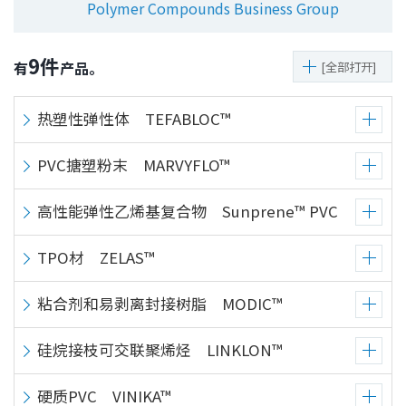
Polymer Compounds Business Group
息
移
动
9
件
有
产品。
[全部打开]
热塑性弹性体 TEFABLOC™
PVC搪塑粉末 MARVYFLO™
高性能弹性乙烯基复合物 Sunprene™ PVC
TPO材 ZELAS™
粘合剂和易剥离封接树脂 MODIC™
硅烷接枝可交联聚烯烃 LINKLON™
硬质PVC VINIKA™