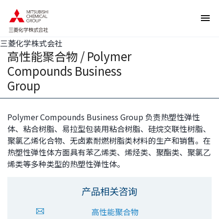
页
本
面
页
内
的
移
结
动
束
的
返
三菱化学株式会社
链
回
高性能聚合物 / Polymer
接
页
向
眉
Compounds Business
网
信
站
息
Group
内
返
的
回
共
本
同
页
菜
的
Polymer Compounds Business Group 负责热塑性弹性
单
前
体、粘合树脂、易拉型包装用粘合树脂、硅烷交联性树脂、
移
端
动
聚氯乙烯化合物、无卤素耐燃树脂类材料的生产和销售。在
向
热塑性弹性体方面具有苯乙烯类、烯烃类、聚酯类、聚氯乙
本
页
烯类等多种类型的热塑性弹性体。
正
文
移
动
产品相关咨询
向
页
脚
高性能聚合物
信