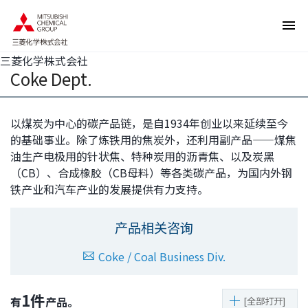
页
本
面
页
内
的
移
结
动
束
的
返
三菱化学株式会社
链
回
Coke Dept.
接
页
向
眉
网
信
站
息
内
返
以煤炭为中心的碳产品链，是自1934年创业以来延续至今
的
回
的基础事业。除了炼铁用的焦炭外，还利用副产品——煤焦
共
本
同
页
油生产电极用的针状焦、特种炭用的沥青焦、以及炭黑
菜
的
（CB）、合成橡胶（CB母料）等各类碳产品，为国内外钢
单
前
移
端
铁产业和汽车产业的发展提供有力支持。
动
向
本
页
产品相关咨询
正
文
移
Coke / Coal Business Div.
动
向
页
脚
1
件
有
产品。
[全部打开]
信