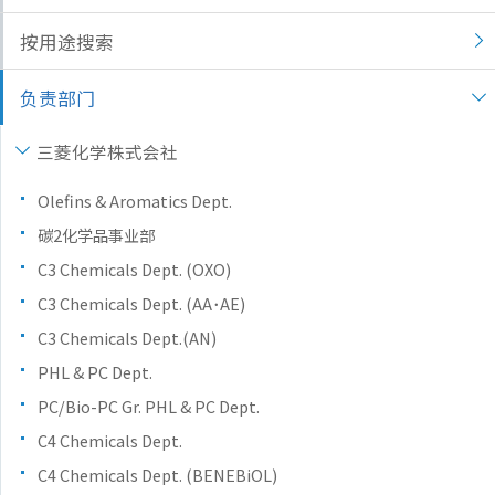
按用途搜索
负责部门
三菱化学株式会社
Olefins & Aromatics Dept.
碳2化学品事业部
C3 Chemicals Dept. (OXO)
C3 Chemicals Dept. (AA･AE)
C3 Chemicals Dept.(AN)
PHL & PC Dept.
PC/Bio-PC Gr. PHL & PC Dept.
C4 Chemicals Dept.
C4 Chemicals Dept. (BENEBiOL)