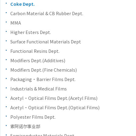
Coke Dept.
Carbon Material & CB Rubber Dept.
MMA
Higher Esters Dept.
Surface Functional Materials Dept
Functional Resins Dept.
Modifiers Dept.(Additives)
Modifiers Dept.(Fine Chemicals)
Packaging・Barrier Films Dept.
Industrials & Medical Films
Acetyl・Optical Films Dept.(Acetyl Films)
Acetyl・Optical Films Dept.(Optical Films)
Polyester Films Dept.
索阿诺尔事业部
Semiconductor Materials Dept.