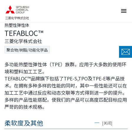
页
本
面
页
内
的
移
结
动
束
热塑性弹性体
的
返
链
回
TEFABLOC™
接
页
向
眉
三菱化学株式会社
网
信
站
息
聚合物/树脂/功能化学品
内
返
的
回
共
本
多功能热塑性弹性体（TPE）族群。应用于大多数的使用环
同
页
菜
的
境和塑料加工工艺。
单
前
TEFABLOC™品牌旗下包括了TPE-S,TPO及TPE-E等产品技
移
端
动
术。在拥有多种多样的性能的同时，其中一些性能还可以在
向
本
加工工艺中通过反应和动态交联等方式得到进一步的提升。
页
多样的产品性能搭配，使我们的产品可以高度匹配目标应用
正
文
严苛的的技术规格。
移
动
向
柔软度及其他
页
[关闭]
脚
信