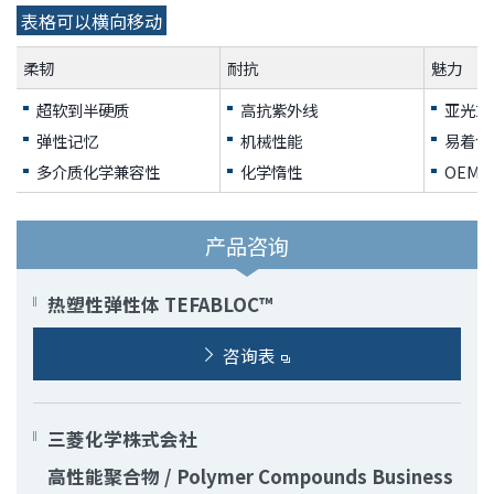
息
表格可以横向移动
移
动
柔韧
耐抗
魅力
超软到半硬质
高抗紫外线
亚光或
弹性记忆
机械性能
易着色
多介质化学兼容性
化学惰性
OEM
产品咨询
热塑性弹性体 TEFABLOC™
咨询表
三菱化学株式会社
高性能聚合物 / Polymer Compounds Business