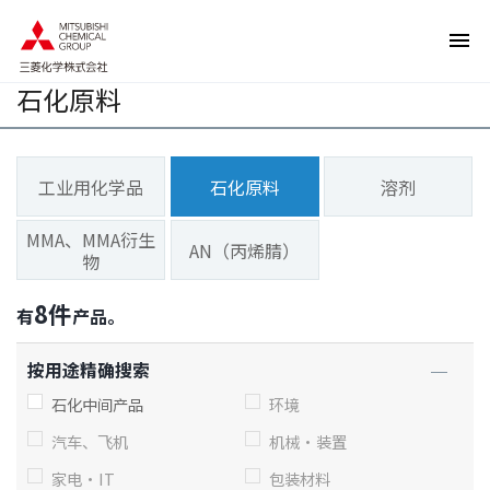
页
本
面
页
内
的
移
结
动
束
石化原料
的
返
链
回
接
页
向
眉
网
信
站
息
工业用化学品
石化原料
溶剂
内
返
的
回
共
本
MMA、MMA衍生
同
页
AN（丙烯腈）
菜
的
物
单
前
移
端
动
8
件
有
产品。
向
本
页
按用途精确搜索
正
文
石化中间产品
环境
移
动
向
汽车、飞机
机械·装置
页
脚
家电·IT
包装材料
信