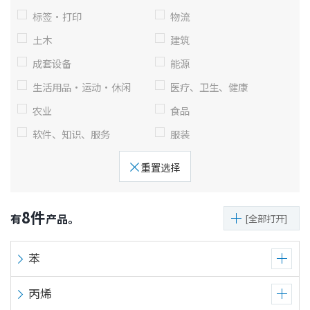
息
标签·打印
物流
移
动
土木
建筑
成套设备
能源
生活用品·运动·休闲
医疗、卫生、健康
农业
食品
软件、知识、服务
服装
重置选择
8
件
有
产品。
[全部打开]
苯
丙烯