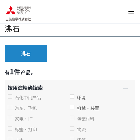
页
本
面
页
内
的
移
结
动
束
沸石
的
返
链
回
接
页
向
眉
网
信
站
息
沸石
内
返
的
回
共
本
同
页
1
件
有
产品。
菜
的
单
前
移
端
按用途精确搜索
动
向
本
石化中间产品
环境
页
正
汽车、飞机
机械·装置
文
移
家电·IT
包装材料
动
向
标签·打印
物流
页
脚
信
土木
建筑