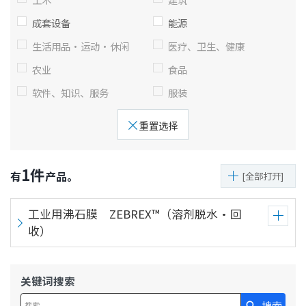
息
移
成套设备
能源
动
生活用品·运动·休闲
医疗、卫生、健康
农业
食品
软件、知识、服务
服装
重置选择
1
件
有
产品。
[全部打开]
工业用沸石膜 ZEBREX™（溶剂脱水・回
收）
关键词搜索
搜索