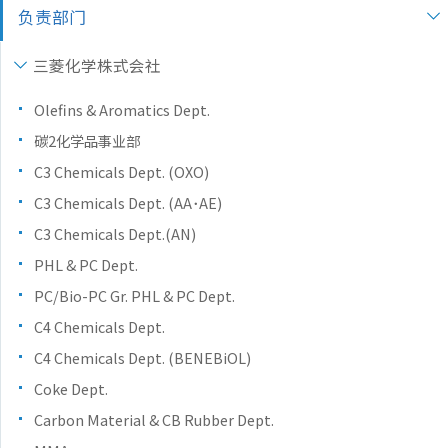
负责部门
三菱化学株式会社
Olefins & Aromatics Dept.
碳2化学品事业部
C3 Chemicals Dept. (OXO)
C3 Chemicals Dept. (AA･AE)
C3 Chemicals Dept.(AN)
PHL & PC Dept.
PC/Bio-PC Gr. PHL & PC Dept.
C4 Chemicals Dept.
C4 Chemicals Dept. (BENEBiOL)
Coke Dept.
Carbon Material & CB Rubber Dept.