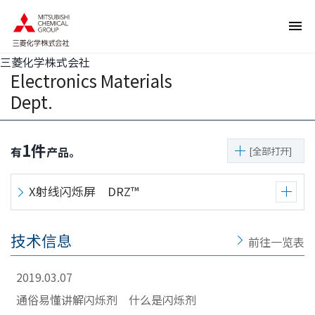
页
本
面
页
内
的
移
结
动
束
的
返
三菱化学株式会社
链
回
Electronics Materials
接
页
向
眉
Dept.
网
信
站
息
内
返
的
回
共
本
1
件
有
产品。
[全部打开]
同
页
菜
的
单
前
移
端
X射线闪烁屏 DRZ™
动
向
本
页
技术信息
正
前往一览表
文
移
动
2019.03.07
向
页
通俗易懂讲解闪烁剂 什么是闪烁剂
脚
信