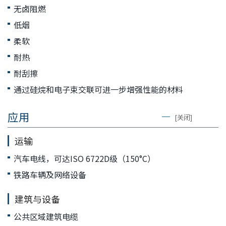
息
无卤阻燃
移
动
低烟
柔软
耐热
耐刮擦
通过硅烷和电子束交联可进一步增强性能的材料
应用
[关闭]
运输
汽车电线，可达ISO 6722D级（150°C）
铁路车辆及网络设备
建筑与设备
公共区域建筑电缆