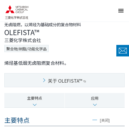
页
本
面
页
内
的
移
结
动
束
无卤阻燃，以烯烃为基础成分的复合物材料
的
返
链
回
OLEFISTA™
接
页
向
眉
三菱化学株式会社
网
信
站
息
聚合物/树脂/功能化学品
内
返
的
回
共
本
烯烃基低烟无卤阻燃复合材料。
同
页
菜
的
单
前
移
端
关于 OLEFISTA™
动
向
本
页
正
主要特点
应用
文
移
动
向
主要特点
页
[关闭]
脚
信