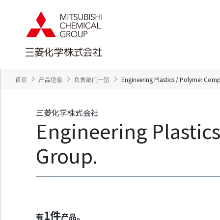
页
本
面
页
内
的
移
结
动
束
的
返
链
回
接
页
向
眉
网
信
站
息
内
返
首页
产品信息
负责部门一览
Engineering Plastics / Polymer Com
的
回
共
本
同
页
菜
的
单
前
三菱化学株式会社
移
端
动
Engineering Plasti
向
本
页
正
Group.
文
移
动
向
页
脚
信
息
移
动
1
件
有
产品。