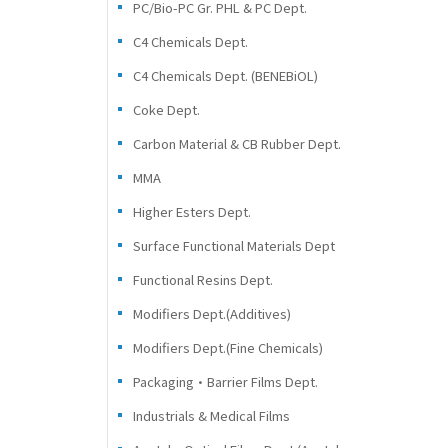
PC/Bio-PC Gr. PHL & PC Dept.
C4 Chemicals Dept.
C4 Chemicals Dept. (BENEBiOL)
Coke Dept.
Carbon Material & CB Rubber Dept.
MMA
Higher Esters Dept.
Surface Functional Materials Dept
Functional Resins Dept.
Modifiers Dept.(Additives)
Modifiers Dept.(Fine Chemicals)
Packaging・Barrier Films Dept.
Industrials & Medical Films