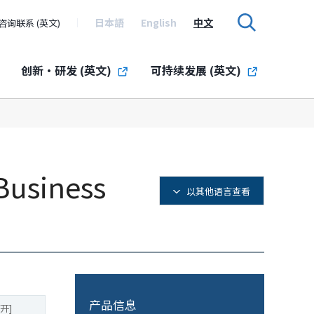
日本語
English
中文
咨询联系 (英文)
创新・研发 (英文)
可持续发展 (英文)
Business
以其他语言查看
产品信息
开]