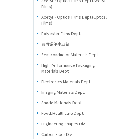
Acetyl・Optical Films Dept.(Acetyl
Films)
Acetyl・Optical Films Dept.(Optical
Films)
Polyester Films Dept.
索阿诺尔事业部
Semiconductor Materials Dept.
High Performance Packaging
Materials Dept.
Electronics Materials Dept.
Imaging Materials Dept.
Anode Materials Dept.
Food/Healthcare Dept.
Engineering Shapes Div
Carbon Fiber Div.