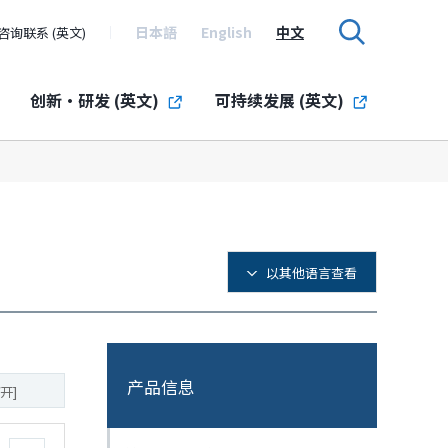
日本語
English
中文
咨询联系 (英文)
创新・研发 (英文)
可持续发展 (英文)
以其他语言查看
产品信息
开]