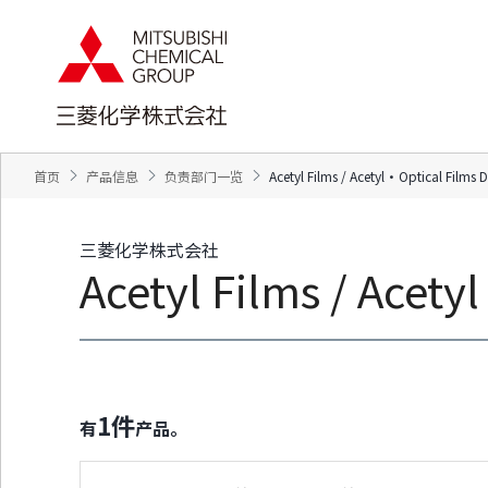
页
本
面
页
内
的
移
结
动
束
的
返
链
回
接
页
向
眉
网
信
站
息
内
返
首页
产品信息
负责部门一览
Acetyl Films / Acetyl・Optical Films D
的
回
共
本
同
页
菜
的
单
前
三菱化学株式会社
移
端
动
Acetyl Films / Acety
向
本
页
正
文
移
动
向
页
脚
1
件
信
有
产品。
息
移
动