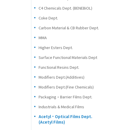
C4 Chemicals Dept. (BENEBiOL)
Coke Dept.
Carbon Material & CB Rubber Dept.
MMA
Higher Esters Dept.
Surface Functional Materials Dept
Functional Resins Dept.
Modifiers Dept.(Additives)
Modifiers Dept.(Fine Chemicals)
Packaging・Barrier Films Dept.
Industrials & Medical Films
Acetyl・Optical Films Dept.
(Acetyl Films)