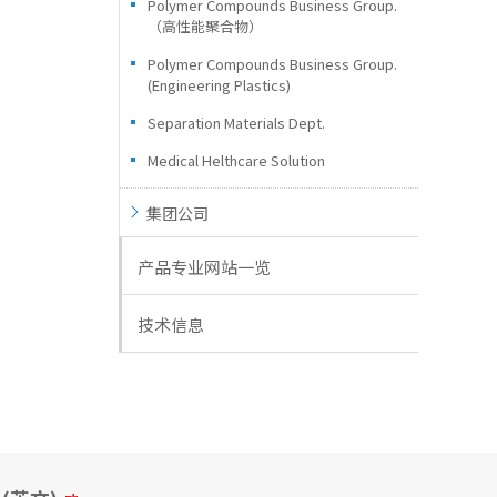
Polymer Compounds Business Group.
（高性能聚合物）
Polymer Compounds Business Group.
(Engineering Plastics)
Separation Materials Dept.
Medical Helthcare Solution
集团公司
产品专业网站一览
技术信息