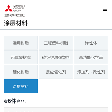
页
本
面
页
内
的
移
结
动
束
涂层材料
的
返
链
回
接
页
向
眉
网
信
站
息
通用树脂
工程塑料树脂
弹性体
内
返
的
回
共
本
同
页
丙烯酸树脂
碳纤维增强塑料
高功能化学品
菜
的
单
前
移
端
动
硬化树脂
反应催化剂
添加剂·改性剂
向
本
页
正
涂层材料
文
移
动
6
件
向
有
产品。
页
脚
信