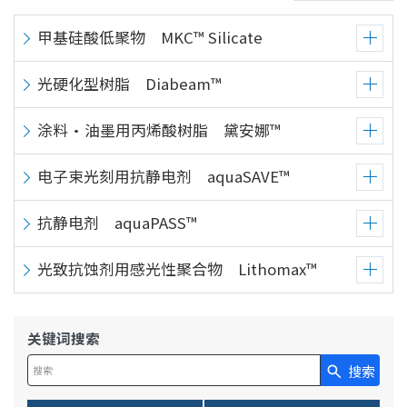
甲基硅酸低聚物 MKC™ Silicate
光硬化型树脂 Diabeam™
涂料・油墨用丙烯酸树脂 黛安娜™
电子束光刻用抗静电剂 aquaSAVE™
抗静电剂 aquaPASS™
光致抗蚀剂用感光性聚合物 Lithomax™
关键词搜索
搜索
在此输入搜索查询