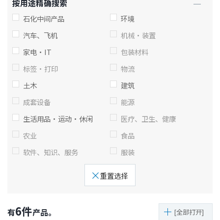
按用途精确搜索
息
移
石化中间产品
环境
动
汽车、飞机
机械·装置
家电·IT
包装材料
标签·打印
物流
土木
建筑
成套设备
能源
生活用品·运动·休闲
医疗、卫生、健康
农业
食品
软件、知识、服务
服装
重置选择
6
件
有
产品。
[全部打开]