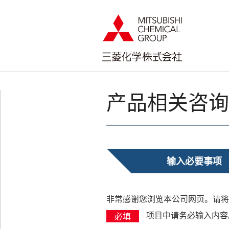
页
本
面
页
内
的
移
结
动
束
的
返
链
回
接
页
产品相关咨询
向
眉
本
信
页
息
正
返
文
回
输入必要事项
移
本
动
页
向
的
非常感谢您浏览本公司网页。请将
页
前
脚
端
项目中请务必输入内容
必填
信