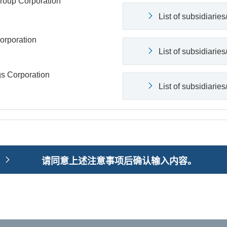
roup Corporation
List of subsidiaries/
orporation
List of subsidiaries/
s Corporation
List of subsidiaries/
请同意上述注意事项后确认输入内容。