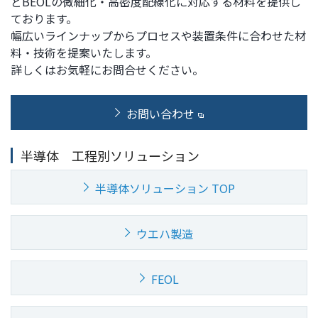
どBEOLの微細化・高密度配線化に対応する材料を提供し
ト
す
ております。
内
ペ
幅広いラインナップからプロセスや装置条件に合わせた材
共
ー
料・技術を提案いたします。
通
ジ
詳しくはお気軽にお問合せください。
メ
の
ニ
先
お問い合わせ
ュ
頭
ー
に
に
戻
半導体 工程別ソリューション
移
り
動
ま
半導体ソリューション TOP
し
す
ま
ウエハ製造
す
ペ
ー
FEOL
ジ
本