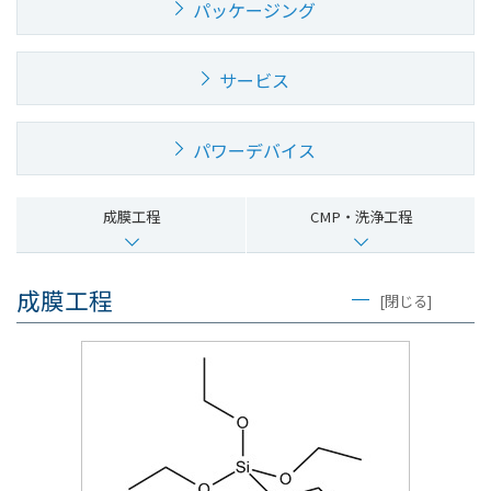
文
パッケージング
に
移
サービス
動
し
ま
パワーデバイス
す
フ
ッ
成膜工程
CMP・洗浄工程
タ
ー
成膜工程
情
[閉じる]
報
に
移
動
し
ま
す