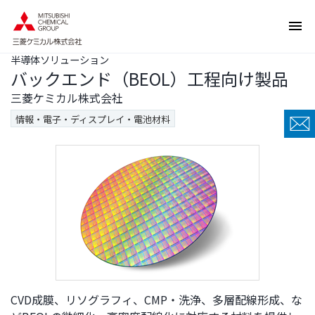
ペ
ペ
ー
ー
ジ
ジ
半導体ソリューション
内
の
バックエンド（BEOL）工程向け製品
を
終
移
わ
三菱ケミカル株式会社
動
り
情報・電子・ディスプレイ・電池材料
す
で
る
す
た
ヘ
め
ッ
の
ダ
リ
ー
ン
情
ク
報
で
に
す
戻
サ
り
CVD成膜、リソグラフィ、CMP・洗浄、多層配線形成、な
イ
ま