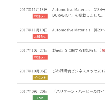
通
ジ
メ
の
2017年11月13日
Automotive Materi
ニ
先
DURABIO™」を掲載しました。
ュ
頭
お知らせ
ー
に
に
戻
移
り
2017年11月10日
Automotive Materials
動
ま
お知らせ
し
す
ま
す
2017年10月27日
製品回収に関するお知らせ
（
ペ
お知らせ
ー
ジ
本
2017年10月06日
びわ湖環境ビジネスメッセ201
文
に
イベント
移
動
し
2017年09月20日
「ハリケーン・ハービー及びイ
ま
CSR
す
フ