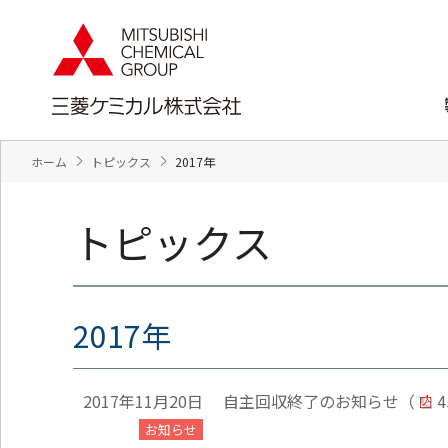
ペ
ペ
ー
ー
ジ
ジ
内
の
を
終
移
わ
動
り
す
で
ホーム
トピックス
2017年
る
す
た
ヘ
め
ッ
トピックス
の
ダ
リ
ー
ン
情
ク
報
で
に
2017年
す
戻
サ
り
イ
ま
ト
す
2017年11月20日
自主回収終了のお知らせ
（
4
内
ペ
お知らせ
共
ー