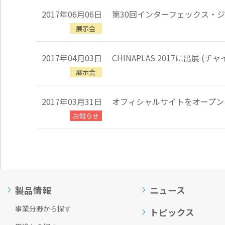
ッ
2017年06月06日
第30回インターフェックス・
タ
ー
展示会
情
報
2017年04月03日
CHINAPLAS 2017に出展 (チ
に
移
展示会
動
し
ま
2017年03月31日
オフィシャルサイトをオープン
す
お知らせ
製品情報
ニュース
事業分野から探す
トピックス