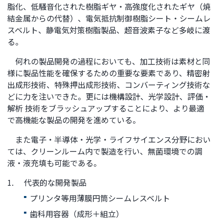
脂化、低騒音化された樹脂ギヤ・高強度化されたギヤ（焼
ト
す
結金属からの代替）、電気抵抗制御樹脂シート・シームレ
内
ペ
スベルト、静電気対策樹脂製品、超音波素子など多岐に渡
共
ー
る。
通
ジ
メ
の
何れの製品開発の過程においても、加工技術は素材と同
ニ
先
様に製品性能を確保するための重要な要素であり、精密射
ュ
頭
出成形技術、特殊押出成形技術、コンバーティング技術な
ー
に
どに力を注いできた。更には機構設計、光学設計、評価・
に
戻
解析 技術をブラッシュアップすることにより、より最適
移
り
で高機能な製品の開発を進めている。
動
ま
また電子・半導体・光学・ライフサイエンス分野におい
し
す
ては、クリーンルーム内で製造を行い、無菌環境での調
ま
液・液充填も可能である。
す
ペ
1.
代表的な開発製品
ー
プリンタ等用薄膜円筒シームレスベルト
ジ
本
歯科用容器（成形＋組立）