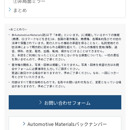
②非局面ミラー
まとめ
<おことわり>
本Automotive Materials誌(以下「本紙」といいます。)に掲載しているすべての情報
(商標、ロゴマークなどを含む)は、各国の著作権法、商標権、各種条約及びその他の
法律で保護されています。発行人からの事前の承諾を得ることなく、私的使用その
他法律によって明示的に認められる範囲を超えて、これらの情報を使用(複製、送
信、頒布、改変、販売、出版、転用、掲示など)することはできません。
又、本誌をご利用になったことにより生じるいかなる損害についても、一切の責任
を負いませんので、予めご了承ください。
著作権の関係上、写真・図表は掲載しておりません。写真・図表を希望の方はお問
合せフォームに必要事項を入力してご請求ください。
発送に数日かかる場合がありますので、予めご了承ください。なお、一回につき一
号とさせていただきます。
内容はすべて発行当時のものです。名称やお問い合わせ先など、変更となっている場
合がありますので、予めご了承ください。
お問い合わせフォーム
Automotive Materialsバックナンバー