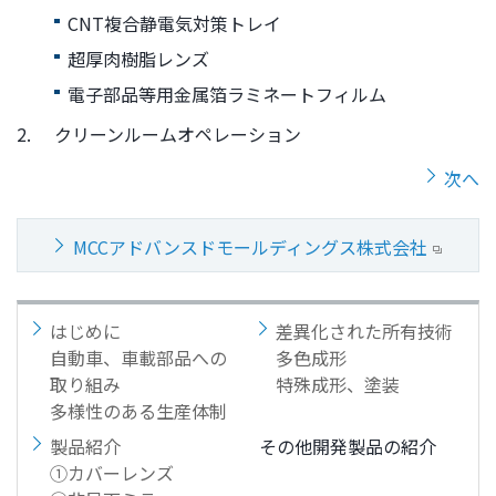
文
CNT複合静電気対策トレイ
に
超厚肉樹脂レンズ
移
動
電子部品等用金属箔ラミネートフィルム
し
2.
クリーンルームオペレーション
ま
す
次へ
フ
ッ
タ
MCCアドバンスドモールディングス株式会社
ー
情
報
はじめに
差異化された所有技術
に
自動車、車載部品への
多色成形
移
取り組み
特殊成形、塗装
動
多様性のある生産体制
し
製品紹介
その他開発製品の紹介
ま
①カバーレンズ
す