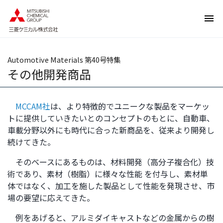
ペ
ペ
ー
ー
ジ
ジ
内
の
を
終
Automotive Materials 第40号特集
移
わ
その他開発商品
動
り
す
で
る
す
MCCAM社
は、より特徴的でユニークな製品をマーケッ
た
ヘ
トに提供していきたいとのコンセプトのもとに、自動車、
め
ッ
車載分野以外にも時代に合った新商品を、従来より開発し
の
ダ
続けてきた。
リ
ー
そのベースにあるものは、材料開発（高分子複合化）技
ン
情
術であり、素材（樹脂）に様々な性能 を付与し、素材単
ク
報
体ではなく、加工を施した製品として性能を発現させ、市
で
に
場の要望に応えてきた。
す
戻
サ
り
例をあげると、アルミダイキャストなどの金属からの樹
イ
ま