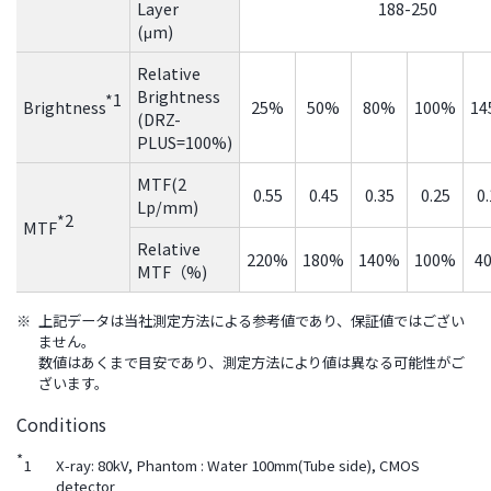
Layer
188-250
(μm)
Relative
Brightness
*1
Brightness
25%
50%
80%
100%
14
(DRZ-
PLUS=100%)
MTF(2
0.55
0.45
0.35
0.25
0.
Lp/mm)
*2
MTF
Relative
220%
180%
140%
100%
4
MTF（%)
※
上記データは当社測定方法による参考値であり、保証値ではござい
ません。
数値はあくまで目安であり、測定方法により値は異なる可能性がご
ざいます。
Conditions
*
1
X-ray: 80kV, Phantom : Water 100mm(Tube side), CMOS
detector