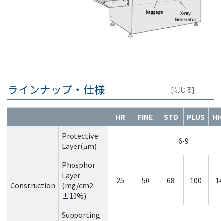
ラインナップ・仕様
[閉じる]
HR
FINE
STD
PLUS
HI
Protective
6-9
Layer(μm)
Phosphor
Layer
25
50
68
100
1
Construction
(mg/cm2
±10%)
Supporting