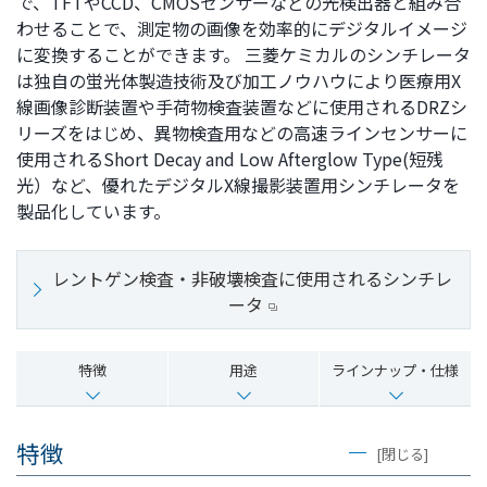
で、TFTやCCD、CMOSセンサーなどの光検出器と組み合
ト
す
わせることで、測定物の画像を効率的にデジタルイメージ
内
ペ
に変換することができます。 三菱ケミカルのシンチレータ
共
ー
は独自の蛍光体製造技術及び加工ノウハウにより医療用X
通
ジ
線画像診断装置や手荷物検査装置などに使用されるDRZシ
メ
の
リーズをはじめ、異物検査用などの高速ラインセンサーに
ニ
先
使用されるShort Decay and Low Afterglow Type(短残
ュ
頭
光）など、優れたデジタルX線撮影装置用シンチレータを
ー
に
製品化しています。
に
戻
移
り
レントゲン検査・非破壊検査に使用されるシンチレ
動
ま
ータ
し
す
ま
す
特徴
用途
ラインナップ・仕様
ペ
ー
ジ
特徴
[閉じる]
本