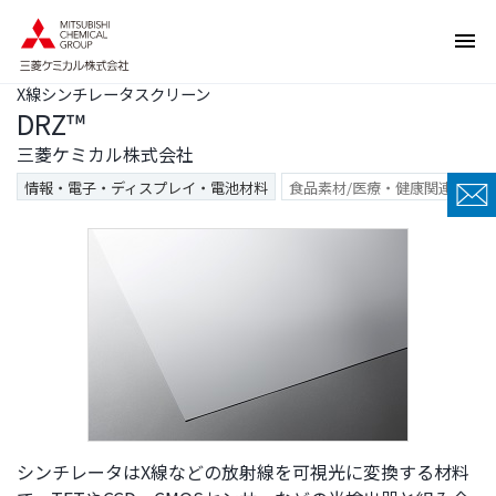
ペ
ペ
ー
ー
ジ
ジ
X線シンチレータスクリーン
内
の
DRZ™
を
終
移
わ
三菱ケミカル株式会社
動
り
情報・電子・ディスプレイ・電池材料
食品素材/医療・健康関連
す
で
る
す
た
ヘ
め
ッ
の
ダ
リ
ー
ン
情
ク
報
で
に
す
戻
サ
り
シンチレータはX線などの放射線を可視光に変換する材料
イ
ま