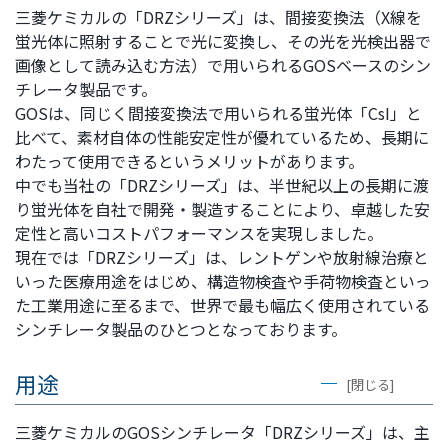
文
三菱ケミカルの「DRZシリーズ」は、間接変換法（X線を
に
蛍光体に照射することで光に変換し、その光を光検出器で
移
画像として読み込む方法）で用いられるGOSベースのシン
動
チレータ製品です。
し
GOSは、同じく間接変換法で用いられる蛍光体「CsI」と
ま
比べて、素材自体の性能安定性が優れているため、長期に
す
わたって使用できるというメリットがあります。
フ
中でも当社の「DRZシリーズ」は、半世紀以上の長期に渡
ッ
り蛍光体を自社で開発・製造することにより、卓越した安
タ
定性と高いコストパフォーマンスを実現しました。
ー
現在では「DRZシリーズ」は、レントゲンや放射線治療と
情
いった医療用途をはじめ、構造物検査や手荷物検査といっ
報
た工業用途に至るまで、世界で最も幅広く使用されている
に
シンチレータ製品のひとつとなっております。
移
動
用途
[閉じる]
し
ま
三菱ケミカルのGOSシンチレータ「DRZシリーズ」は、主
す