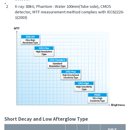
*
2
X-ray: 80kV, Phantom : Water 100mm(Tube side), CMOS
detector, MTF measurement method complies with IEC62220-
1(2003)
Short Decay and Low Afterglow Type
DRZ-