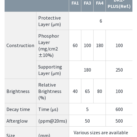
FA1
FA3
FA4
PLUS(Ref.)
Protective
6
Layer (μm)
Phosphor
Layer
Construction
60
100
180
100
(mg/cm2
±10%)
Supporting
180
250
Layer (μm)
Relative
Brightness
Brightness
40
65
80
100
(%)
Decay time
Time (μs)
5
600
Afterglow
(ppm@20ms)
50
500
Various sizes are available
Size
(mm)