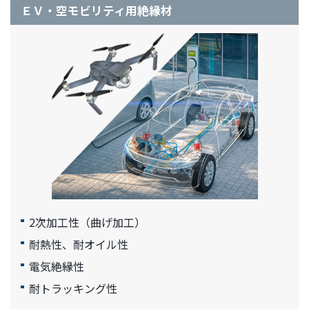
ＥＶ・空モビリティ用絶縁材
2次加工性（曲げ加工）
耐熱性、耐オイル性
電気絶縁性
耐トラッキング性