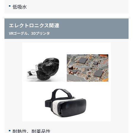
低吸水
エレクトロニクス関連
VRゴーグル、3Dプリンタ
耐熱性、耐薬品性