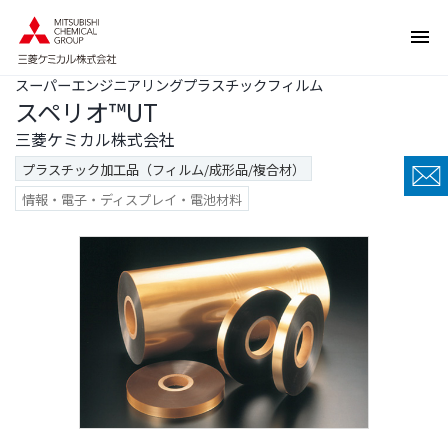
ペ
ペ
ー
ー
ジ
ジ
スーパーエンジニアリングプラスチックフィルム
内
の
スペリオ™UT
を
終
移
わ
三菱ケミカル株式会社
動
り
プラスチック加工品（フィルム/成形品/複合材）
す
で
情報・電子・ディスプレイ・電池材料
る
す
た
ヘ
め
ッ
の
ダ
リ
ー
ン
情
ク
報
で
に
す
戻
サ
り
イ
ま