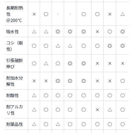
長期耐熱
性
×
○
‐
‐
○
○
×
△
＠200℃
吸水性
△
△
◎
◎
◎
×
○
◎
コシ（剛
○
○
△
△
○
○
◎
◎
性）
引張破断
○
△
○
◎
◎
×
×
×
伸び
耐加水分
×
×
◎
◎
◎
×
×
○
解性
耐酸性
△
○
○
○
○
○
○
○
耐アルカ
△
○
○
○
○
×
△
○
リ性
耐薬品性
△
○
△
○
○
○
○
○