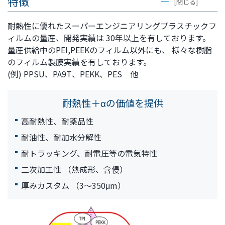
特徴
[閉じる]
文
に
耐熱性に優れたスーパーエンジニアリングプラスチックフ
移
ィルムの量産、開発実績は 30年以上を有しております。
動
量産供給中のPEI,PEEKのフィルム以外にも、 様々な樹脂
し
のフィルム製膜実績を有しております。
ま
(例) PPSU、PA9T、PEKK、PES 他
す
フ
ッ
耐熱性＋αの価値を提供
タ
高耐熱性、耐薬品性
ー
情
耐油性、耐加水分解性
報
耐トラッキング、耐電圧等の電気特性
に
二次加工性 （熱成形、含侵）
移
動
厚みカスタム （3～350μm）
し
ま
す