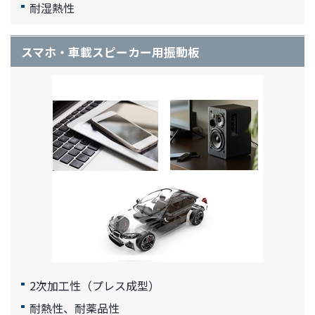
耐湿熱性
スマホ・車載スピーカー用振動板
2次加工性（プレス成型）
耐熱性、耐薬品性