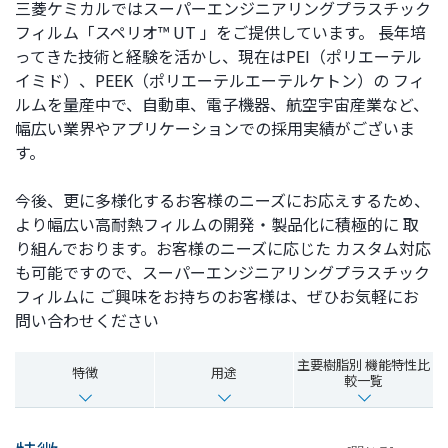
三菱ケミカルではスーパーエンジニアリングプラスチック
ト
す
フィルム「スペリオ™ UT 」をご提供しています。 長年培
内
ペ
ってきた技術と経験を活かし、現在はPEI（ポリエーテル
共
ー
イミド）、PEEK（ポリエーテルエーテルケトン）の フィ
通
ジ
ルムを量産中で、自動車、電子機器、航空宇宙産業など、
メ
の
幅広い業界やアプリケーションでの採用実績がございま
ニ
先
す。
ュ
頭
ー
に
今後、更に多様化するお客様のニーズにお応えするため、
に
戻
より幅広い高耐熱フィルムの開発・製品化に積極的に 取
移
り
り組んでおります。お客様のニーズに応じた カスタム対応
動
ま
も可能ですので、スーパーエンジニアリングプラスチック
し
す
フィルムに ご興味をお持ちのお客様は、ぜひお気軽にお
ま
問い合わせください
す
ペ
主要樹脂別 機能特性比
特徴
用途
ー
較一覧
ジ
本