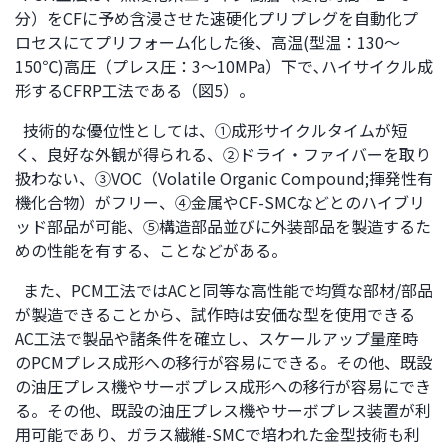
文
分）をCFに予め含浸させた速硬化プリプレグを自動化プ
に
ロセスにてプリフォーム化した後、高温(型温：130～
移
150℃)高圧（プレス圧：3～10MPa）下で､ハイサイクル成
動
形するCFRP工法である（図5）。
し
ま
技術的な優位性としては、①成形サイクルタイムが短
す
く、良好な外観が得られる、②ドライ・ファイバーを取り
フ
扱わない、③VOC（Volatile Organic Compound;揮発性有
ッ
機化合物）がフリー、④金属やCF-SMCなどとのハイブリ
タ
ッド部品が可能、⑤構造部品並びに外装部品を製造するた
ー
めの性能を有する、ことなどがある。
情
また、PCM工法ではACと同等な高性能で均質な部材/部品
報
が製造できることから、試作時は安価な型を使用できる
に
AC工法で製品や諸条件を確立し、スケールアップ量産時
移
のPCMプレス成形への移行が容易にできる。その他、既設
動
の油圧プレス機やサーボプレス成形への移行が容易にでき
し
る。その他、既設の油圧プレス機やサーボプレス装置が利
ま
用可能であり、ガラス繊維-SMCで培われた金型技術も利
す