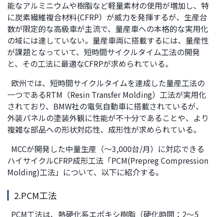
能なアルミニウムや樹脂など軽量素材の使用が増加し、特
ト
す
に炭素繊維複合材料(CFRP）が威力を発揮するが、生産台
内
ペ
数が限定的な高級車が主流で、量産車への本格的な実用化
共
ー
の域には達していない。量産車両に搭載するには、量産性
通
ジ
が課題となっていて、短時間サイクルタイム工法の開発
メ
の
と、その工法に最適なCFRPが求められている。
ニ
先
ュ
頭
欧州では、短時間サイクルタイムを達成した量産工法の
ー
に
一つであるRTM（Resin Transfer Molding）工法が実用化
に
戻
されており、BMW社の電気自動車に搭載されているが、
移
り
外装パネルの塗装外観に性能が不十分であることや、より
動
ま
複雑な部品への形状対応性、成形性が求められている。
し
す
MCCが開発した中量生産（～3,000台/月）に対応できる
ま
ハイサイクルCFRP成形工法「PCM(Prepreg Compression
す
Molding)工法」について、以下に紹介する。
ペ
ー
2.PCM工法
ジ
本
PCM工法は、熱硬化系エポキシ樹脂（硬化時間：2～5