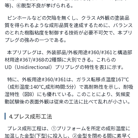
等)、⑥脱型不良が挙げられる。
ピンホールなどの欠陥を無くし、クラス A外観の塗装品
質を得られるような成形品質を達成するために、バランス
のとれた樹脂粘度を制御する技術が必要不可欠で、本プリ
プレグの強みの一つである。
本プリプレグは、外装部品/外板用途#360/#361と構造部
材用途#367/#368の2種類に大別できる。これらの
UD（Unidirectional）プリプレグの特性を表1に示す。
特に、外板用途#360/#361は、ガラス転移点温度167℃
（成形温度:140℃,成形時間:5分）で高耐熱性を示し、耐吸
湿特性（図8）にも優れている。このことにより、気候変
動試験後の表面外観は従来の工法に比べて乱れが小さい。
4.プレス成形工法
プレス成形工程は、①プリフォームを所定の成形温度に
加温した金型(下型)に投入し、②金型を閉める間に素早く