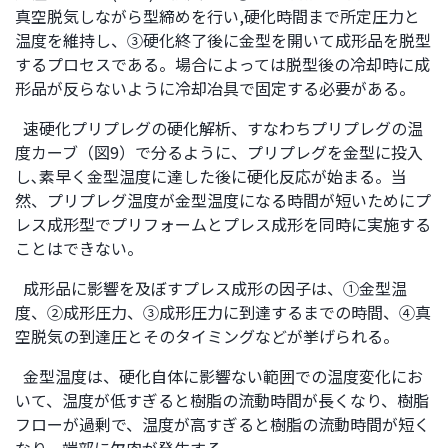
真空脱気しながら型締めを行い,硬化時間まで所定圧力と
温度を維持し、③硬化終了後に金型を開いて成形品を脱型
するプロセスである。場合によっては脱型後の冷却時に成
形品が反らないように冷却冶具で固定する必要がある。
速硬化プリプレグの硬化解析、すなわちプリプレグの温
度カーブ（図9）で分るように、プリプレグを金型に投入
し､素早く金型温度に達した後に硬化反応が始まる。当
然、プリプレグ温度が金型温度になる時間が短いためにプ
レス成形型でプリフォームとプレス成形を同時に実施する
ことはできない。
成形品に影響を及ぼすプレス成形の因子は、①金型温
度、②成形圧力、③成形圧力に到達するまでの時間、④真
空脱気の到達圧とそのタイミングなどが挙げられる。
金型温度は、硬化自体に影響ない範囲での温度変化にお
いて、温度が低すぎると樹脂の流動時間が長くなり、樹脂
フローが過剰で、温度が高すぎると樹脂の流動時間が短く