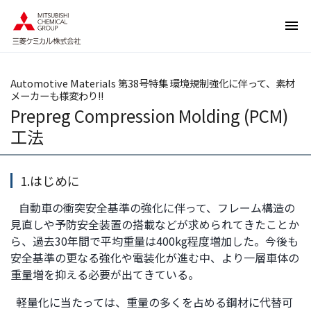
ペ
ペ
ー
ー
ジ
ジ
内
の
を
終
Automotive Materials 第38号特集 環境規制強化に伴って、素材
移
わ
メーカーも様変わり!!
動
り
Prepreg Compression Molding (PCM)
す
で
工法
る
す
た
ヘ
め
ッ
1.はじめに
の
ダ
自動車の衝突安全基準の強化に伴って、フレーム構造の
リ
ー
見直しや予防安全装置の搭載などが求められてきたことか
ン
情
ら、過去30年間で平均重量は400kg程度増加した。今後も
ク
報
安全基準の更なる強化や電装化が進む中、より一層車体の
で
に
重量増を抑える必要が出てきている。
す
戻
サ
り
軽量化に当たっては、重量の多くを占める鋼材に代替可
イ
ま