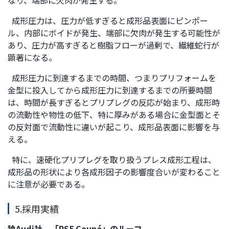
なり、端部に欠肉が発生する。
成形圧力は、圧力が低すぎると成形品表面にピンポー
ル、内部にボイドが発生、端部に欠肉が発生する可能性が
あり、圧力が高すぎると樹脂フローが過剰で、繊維蛇行が
顕著になる。
成形圧力に到達するまでの時間、つまりプリフォームを
金型に投入してから成形圧力に到達するまでの所要時間
は、時間が長すぎるとプリプレグの反応が始まり、成形時
の流動性や物性の低下、特に厚みがある場合に金型面とそ
の反対面で流動性に違いが起こり、成形品表面に影響を与
える。
特に、速硬化プリプレグを取り扱うプレス成形工程は、
成形品の形状により各成形因子の影響度合いが変わること
に注意が必要である。
5.採用実績
独Audi社 「RS5 Coupé」のルーフ