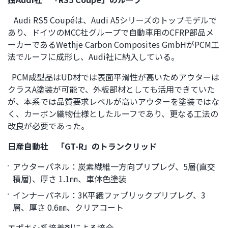
Audi RS5 Coupéは、Audi A5シリーズのトップモデルで
あり、ドイツのMCC社グループで自動車用のCFRP部品メ
ーカーであるWethje Carbon Composites GmbHがPCM工
法でルーフに成形し、Audi社に納入している。
PCM成型品はUD材では表面平滑性が高いためアウターは
クラスA塗装が可能で、外板部材としても活用できていた
が、本系では品質要求レベルが高いアウターを塗装ではな
く、カーボン織物仕様としたルーフであり、更なる工法の
改良が必要であった。
日産自動社 「GT-R」のトランクリッド
アウターパネル：炭素繊維一方向プリプレグ、5層(直交
積層)、厚さ 1.1㎜、車体色塗装
インナーパネル：3K平織ファブリックプリプレグ、3
層、厚さ 0.6㎜、クリアコート
エポキシ系接着剤による接合