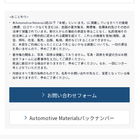
<おことわり>
本Automotive Materials誌(以下「本紙」といいます。)に掲載しているすべての情報
(商標、ロゴマークなどを含む)は、各国の著作権法、商標権、各種条約及びその他の
法律で保護されています。発行人からの事前の承諾を得ることなく、私的使用その
他法律によって明示的に認められる範囲を超えて、これらの情報を使用(複製、送
信、頒布、改変、販売、出版、転用、掲示など)することはできません。
又、本誌をご利用になったことにより生じるいかなる損害についても、一切の責任
を負いませんので、予めご了承ください。
著作権の関係上、写真・図表は掲載しておりません。写真・図表を希望の方はお問
合せフォームに必要事項を入力してご請求ください。
発送に数日かかる場合がありますので、予めご了承ください。なお、一回につき一
号とさせていただきます。
内容はすべて発行当時のものです。名称やお問い合わせ先など、変更となっている場
合がありますので、予めご了承ください。
お問い合わせフォーム
Automotive Materialsバックナンバー