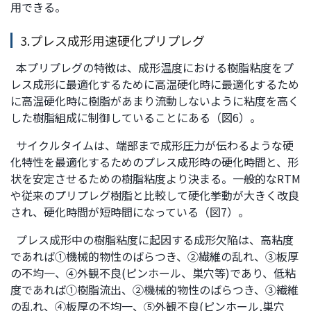
用できる。
3.プレス成形用速硬化プリプレグ
本プリプレグの特徴は、成形温度における樹脂粘度をプ
レス成形に最適化するために高温硬化時に最適化するため
に高温硬化時に樹脂があまり流動しないように粘度を高く
した樹脂組成に制御していることにある（図6）。
サイクルタイムは、端部まで成形圧力が伝わるような硬
化特性を最適化するためのプレス成形時の硬化時間と、形
状を安定させるための樹脂粘度より決まる。一般的なRTM
や従来のプリプレグ樹脂と比較して硬化挙動が大きく改良
され、硬化時間が短時間になっている（図7）。
プレス成形中の樹脂粘度に起因する成形欠陥は、高粘度
であれば①機械的物性のばらつき、②繊維の乱れ、③板厚
の不均一、④外観不良(ピンホール、巣穴等)であり、低粘
度であれば①樹脂流出、②機械的物性のばらつき、③繊維
の乱れ、④板厚の不均一、⑤外観不良(ピンホール,巣穴