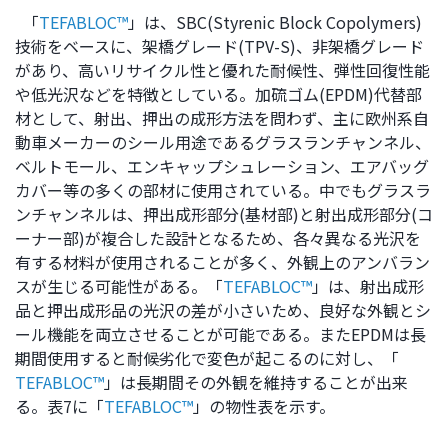
「
TEFABLOC™
」は、SBC(Styrenic Block Copolymers)
技術をベースに、架橋グレード(TPV-S)、非架橋グレード
があり、高いリサイクル性と優れた耐候性、弾性回復性能
や低光沢などを特徴としている。加硫ゴム(EPDM)代替部
材として、射出、押出の成形方法を問わず、主に欧州系自
動車メーカーのシール用途であるグラスランチャンネル、
ベルトモール、エンキャップシュレーション、エアバッグ
カバー等の多くの部材に使用されている。中でもグラスラ
ンチャンネルは、押出成形部分(基材部)と射出成形部分(コ
ーナー部)が複合した設計となるため、各々異なる光沢を
有する材料が使用されることが多く、外観上のアンバラン
スが生じる可能性がある。「
TEFABLOC™
」は、射出成形
品と押出成形品の光沢の差が小さいため、良好な外観とシ
ール機能を両立させることが可能である。またEPDMは長
期間使用すると耐候劣化で変色が起こるのに対し、「
TEFABLOC™
」は長期間その外観を維持することが出来
る。表7に「
TEFABLOC™
」の物性表を示す。