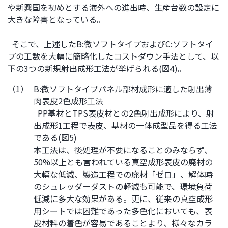
や新興国を初めとする海外への進出時、生産台数の設定に
大きな障害となっている。
そこで、上述したB:微ソフトタイプおよびC:ソフトタイ
プの工数を大幅に簡略化したコストダウン手法として、以
下の3つの新規射出成形工法が挙げられる(図4)。
（1）
B:微ソフトタイプパネル部材成形に適した射出薄
肉表皮2色成形工法
PP基材とTPS表皮材との2色射出成形により、射
出成形1工程で表皮、基材の一体成型品を得る工法
である(図5)
本工法は、後処理が不要になることのみならず、
50%以上とも言われている真空成形表皮の廃材の
大幅な低減、製造工程での廃材「ゼロ」、解体時
のシュレッダーダストの軽減も可能で、環境負荷
低減に多大な効果がある。更に、従来の真空成形
用シートでは困難であった多色化においても、表
皮材料の着色が容易であることより、様々なカラ