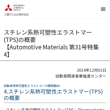
ペ
ペ
ー
ー
ジ
ジ
内
の
を
終
スチレン系熱可塑性エラストマー
移
わ
(TPS)の概要
動
り
す
で
【Automotive Materials 第31号特集
る
す
4】
た
ヘ
め
ッ
の
ダ
2014年12月01日
リ
ー
自動車関連事業推進センター
ン
情
ク
報
自動車用熱可塑性エラストマーの開発動向
4.スチレン系熱可塑性エラストマー(TPS)
で
に
の概要
す
戻
サ
り
イ
ま
スチレン系熱可塑性エラストマー(TPS：Thermoplastic