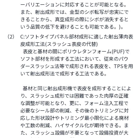
ーバリエーションに対応することが可能となる。
また、射出成形では、金型のシボ転写が忠実にで
きることから、真空成形の際にシボが消失すると
いう品質の低下を避けることも可能である。)。
（2）
C:ソフトタイプパネル部材成形に適した射出薄肉表
皮成形工法(スラッシュ表皮の代替)
表皮と基材の間にポリウレタンフォーム(PUF)で
ソフト部材を形成する工法において、従来のパウ
ダースラッシュ法等で成形される表皮を、TPSを用
いて射出成形法で成形する工法である。
基材と同じ射出成形機で表皮を成形することによ
り、スラッシュ成形では困難であった肉厚の正確
な調整が可能となり、更に、フォーム注入工程で
必要なシール部の削減、その後のトリミングに対
応した形状設計やトリミング最小限化による廃材
や工数の削減、ハイサイクル化が期待できる。ま
た、スラッシュ設備が不要となって設備投資が大