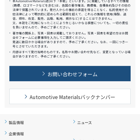
本Automotive Materials誌(以下「本紙」といいます。)に掲載しているすべての情報
(商標、ロゴマークなどを含む)は、各国の著作権法、商標権、各種条約及びその他の
法律で保護されています。発行人からの事前の承諾を得ることなく、私的使用その
他法律によって明示的に認められる範囲を超えて、これらの情報を使用(複製、送
信、頒布、改変、販売、出版、転用、掲示など)することはできません。
又、本誌をご利用になったことにより生じるいかなる損害についても、一切の責任
を負いませんので、予めご了承ください。
著作権の関係上、写真・図表は掲載しておりません。写真・図表を希望の方はお問
合せフォームに必要事項を入力してご請求ください。
発送に数日かかる場合がありますので、予めご了承ください。なお、一回につき一
号とさせていただきます。
内容はすべて発行当時のものです。名称やお問い合わせ先など、変更となっている場
合がありますので、予めご了承ください。
お問い合わせフォーム
Automotive Materialsバックナンバー
製品情報
ニュース
企業情報