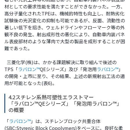
材としての要求性能を満たすことができなかった。一方、
高分子量化されたTPEは、機械的特性も向上し、耐熱劣化
試験後の光沢変化の抑制も可能であるが、反面、流動性の
著しい低下を招き、ウェルドラインやフローマーク等の外
観不良の発生、射出成形性の悪化により、自動車内装パネ
ル表皮部材のような薄肉で大型の製品を成形することが困
難であった。
三菱化学(株)は、かかる課題解決に取り組んで後述の
TPS「
ラバロン™
QEシリーズ」及び「発泡用
ラバロン™
」
の開発・上市に至り、その結果、上述の新規射出工法の適
用が可能となった(表6)。
4.2スチレン系熱可塑性エラストマー
「ラバロン™QEシリーズ」「発泡用ラバロン™」
の概要
「
ラバロン™
」は、スチレンブロック共重合体
(SBC:Styrenic Block Copolymers)をベースに、良好な柔