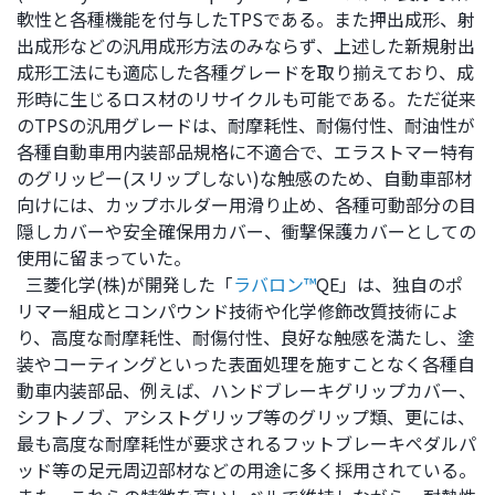
軟性と各種機能を付与したTPSである。また押出成形、射
出成形などの汎用成形方法のみならず、上述した新規射出
成形工法にも適応した各種グレードを取り揃えており、成
形時に生じるロス材のリサイクルも可能である。ただ従来
のTPSの汎用グレードは、耐摩耗性、耐傷付性、耐油性が
各種自動車用内装部品規格に不適合で、エラストマー特有
のグリッピー(スリップしない)な触感のため、自動車部材
向けには、カップホルダー用滑り止め、各種可動部分の目
隠しカバーや安全確保用カバー、衝撃保護カバーとしての
使用に留まっていた。
三菱化学(株)が開発した「
ラバロン™
QE」は、独自のポ
リマー組成とコンパウンド技術や化学修飾改質技術によ
り、高度な耐摩耗性、耐傷付性、良好な触感を満たし、塗
装やコーティングといった表面処理を施すことなく各種自
動車内装部品、例えば、ハンドブレーキグリップカバー、
シフトノブ、アシストグリップ等のグリップ類、更には、
最も高度な耐摩耗性が要求されるフットブレーキペダルパ
ッド等の足元周辺部材などの用途に多く採用されている。