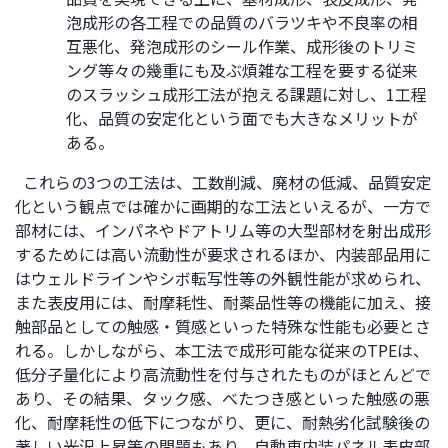
泡成形の各工程での品質のバラツキや不良率の相
互悪化、発泡成形のシール作業、成形後のトリミ
ング等々の幾重にも及ぶ煩雑な工程を要する従来
のスラッシュ成形工法が抱える課題に対し、1工程
化、品質の安定化という面でも大きなメリットが
ある。
これらの3つの工法は、工数削減、廃材の低減、品質安定
化という観点では確かに画期的な工法といえるが、一方で
部材には、インパネやドアトリム等の大型部材を射出成形
するためには高い流動性が要求されるほか、内装部品用に
はウェルドラインやシボ転写性等の外観性能が求められ、
また表皮用には、耐摩耗性、耐薬品性等の機能に加え、接
触部品としての触感・質感といった特殊な性能も必要とさ
れる。しかしながら、本工法で成形可能な従来のTPEは、
低分子量化により高流動性を付与されたものがほとんどで
あり、その結果、タック感、べたつき感といった触感の悪
化、耐摩耗性の低下につながり、更に、耐熱劣化試験後の
著しい光沢上昇等の問題もあり、自動車内装パネル表皮部