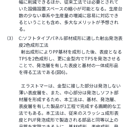
幅に削減できるほか、従来工法では必要とされて
いた設備設置スペースの縮小が可能となる。生産台
数の少ない車系や生産量の増減に容易に対応でき
るということも含め、多大なメリットが予想され
る。
（3）
C:ソフトタイプパネル部材成形に適した射出発泡表
皮2色成形工法
射出成形によりPP基材を成形した後、表皮となる
TPSを2色成形し、更に金型内でTPSを発泡させる
ことで、発泡層を有した表皮と基材の一体成形品
を得る工法である(図6)。
エラストマーは、金型に接した部分は発泡しない
薄い表皮層を、また、中心部分は発泡しソフト部
材層を形成するため、本工法は、基材、発泡層、
表皮層を有した製品が1工程で完成する画期的な工
法でもある。本工法は、従来のスラッシュ成形表
皮とPUF発泡成形で製造される部品と同等以上の
品質を実現できる上に、基材成形、表皮成形、発