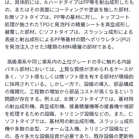
は、具体的には、A:ハードタイプはPP等を射出成形したも
の、またはその表面にコーティングや塗装を施した部材、
B:微ソフトタイプは、PP等の基材に対し、トップコート
処理が施されたTPOと発泡PEの積層シートを真空成形し
被覆した部材、C:ソフトタイプは、スラッシュ成形による
表皮と射出成形によるPP等基材の間へポリウレタン(PU)
を発泡注入させた3種類の材料積層の部材である。
高級車系や同じ車系内の上位グレードの手に触れる内装
パネル部材においては、上質な質感が求められるケースが
多く、ソフト感もしくは微ソフト感を有する部材が積極的
に採用されている。しかし一方で、設備の導入、部品構成
の複雑化、工程数の増加から部品コストが高くなるという
問題が存在する。例えば、B:微ソフトタイプでは、基材用
の射出成形機、真空成形機、接着積層機等の接着機や端部
を処理するための設備、トリミング設備などの、また、C:
ソフトタイプでは、基材用の射出成形機、スラッシュ成形
機や多数の金型、フォーム注入機、トリミング設備など
の、各々多大な設備投資が必要であり、既存設備の更新時