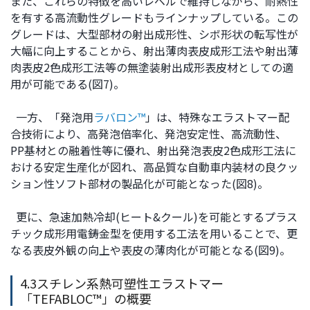
また、これらの特徴を高いレベルで維持しながら、耐熱性
を有する高流動性グレードもラインナップしている。この
グレードは、大型部材の射出成形性、シボ形状の転写性が
大幅に向上することから、射出薄肉表皮成形工法や射出薄
肉表皮2色成形工法等の無塗装射出成形表皮材としての適
用が可能である(図7)。
一方、「発泡用
ラバロン™
」は、特殊なエラストマー配
合技術により、高発泡倍率化、発泡安定性、高流動性、
PP基材との融着性等に優れ、射出発泡表皮2色成形工法に
おける安定生産化が図れ、高品質な自動車内装材の良クッ
ション性ソフト部材の製品化が可能となった(図8)。
更に、急速加熱冷却(ヒート&クール)を可能とするプラス
チック成形用電鋳金型を使用する工法を用いることで、更
なる表皮外観の向上や表皮の薄肉化が可能となる(図9)。
4.3スチレン系熱可塑性エラストマー
「TEFABLOC™」の概要