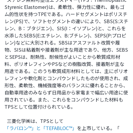
ト
す
Styrenic Elastomer)は、柔軟性、弾力性に優れ、最もゴ
内
ペ
ム的性状を持つTPEである。ハードセグメントはポリスチ
共
ー
レン(PS)で、ソフトセグメントの違いにより、SBS(S:スチ
通
ジ
レン、B：ブタジエン)、SIS(I：イソプレン)と、これらを
メ
の
水添したSEBS(E:エチレン、B:ブチレン)、SEPS(P:プロピ
ニ
先
レン)などに大別される。SBSはアスファルト改質や履
ュ
頭
物、SISは粘着剤や接着剤が主な用途であり、他方、SEBS
ー
に
とSEPSは、耐熱性、耐候性がよいことから軟質成形材
に
戻
料、ポリオレフィンやPSなどの樹脂改質、接着剤が主な
移
り
用途である。このうち軟質成形材料としては、主にポリオ
動
ま
レフィンや軟化剤とコンパウンドしたものが使用され、成
し
す
形性、柔軟性、機械強度等のバランスに優れることから、
ま
自動車用途のみならず日用品から家電まで幅広い用途に使
す
用されている。また、これらをコンパウンドした材料も
ペ
TPSとして位置付けられている。
ー
ジ
三菱化学㈱は、TPSとして
本
「ラバロン™」と「TEFABLOC™」
を上市している。「