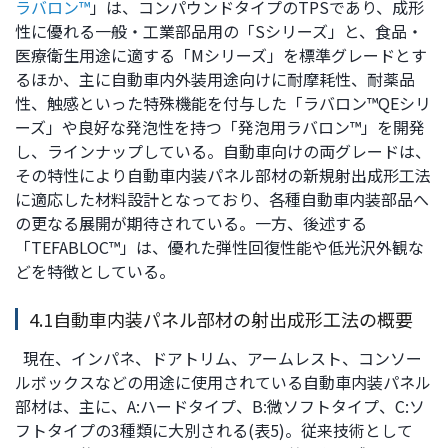
文
ラバロン™
」は、コンパウンドタイプのTPSであり、成形
に
性に優れる一般・工業部品用の「Sシリーズ」と、食品・
移
医療衛生用途に適する「Mシリーズ」を標準グレードとす
動
るほか、主に自動車内外装用途向けに耐摩耗性、耐薬品
し
性、触感といった特殊機能を付与した「ラバロン™QEシリ
ま
ーズ」や良好な発泡性を持つ「発泡用ラバロン™」を開発
す
し、ラインナップしている。自動車向けの両グレードは、
フ
その特性により自動車内装パネル部材の新規射出成形工法
ッ
に適応した材料設計となっており、各種自動車内装部品へ
タ
の更なる展開が期待されている。一方、後述する
ー
「TEFABLOC™」は、優れた弾性回復性能や低光沢外観な
情
どを特徴としている。
報
4.1自動車内装パネル部材の射出成形工法の概要
に
移
現在、インパネ、ドアトリム、アームレスト、コンソー
動
ルボックスなどの用途に使用されている自動車内装パネル
し
部材は、主に、A:ハードタイプ、B:微ソフトタイプ、C:ソ
ま
フトタイプの3種類に大別される(表5)。従来技術として
す