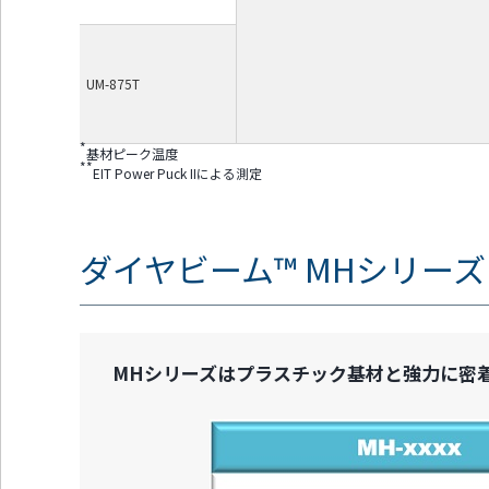
UM-875T
*
基材ピーク温度
**
EIT Power Puck IIによる測定
ダイヤビーム™ MHシリーズ 
MHシリーズはプラスチック基材と強力に密