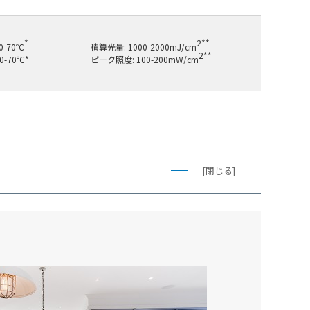
*
2**
50-70℃
積算光量: 1000-2000mJ/cm
2**
50-70℃*
ピーク照度: 100-200mW/cm
[閉じる]