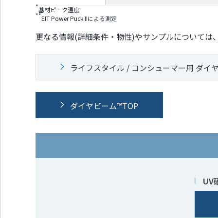
*
基材ピーク温度
**
EIT Power Puck IIによる測定
更なる情報(詳細条件・物性)やサンプルについては
ライフスタイル / コンシューマー用 ダイ
ダイヤビーム™TOP
UV