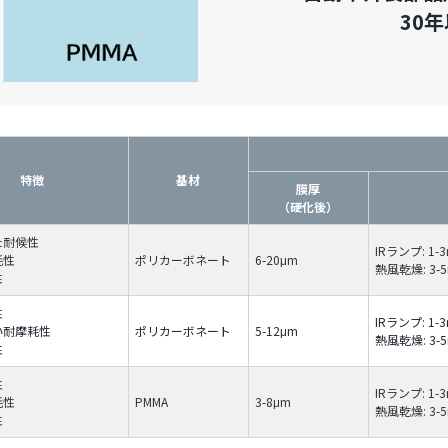
30
特徴
基材
膜厚
（硬化後）
た耐候性
IRランプ: 1-3m
耗性
ポリカーボネート
6-20μm
熱風乾燥: 3-5m
性
性
IRランプ: 1-3m
い耐摩耗性
ポリカーボネート
5-12μm
熱風乾燥: 3-5m
性
性
IRランプ: 1-3m
耗性
PMMA
3-8μm
熱風乾燥: 3-5m
性