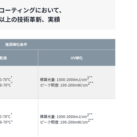
コーティングにおいて、
年以上の技術革新、実績
推奨硬化条件
乾燥
UV硬化
*
2**
50-70℃
積算光量: 1000-2000mJ/cm
*
2**
50-70℃
ピーク照度: 100-200mW/cm
*
2**
50-70℃
積算光量: 1000-2000mJ/cm
2**
50-70℃*
ピーク照度: 100-200mW/cm