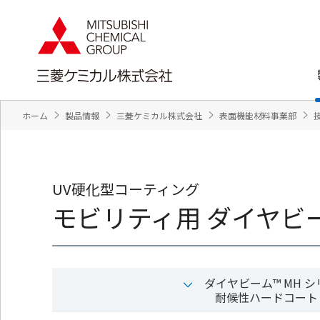
ペ
ペ
ー
ー
ジ
ジ
内
の
を
終
移
わ
動
り
す
で
ホーム
製品情報
三菱ケミカル株式会社
表面機能材料事業部
る
す
た
ヘ
め
ッ
の
ダ
リ
ー
UV硬化型コーティング
ン
情
モビリティ用 ダイヤビ
ク
報
で
に
す
戻
サ
り
イ
ま
ト
す
ダイヤビーム™ MH 
内
ペ
耐候性ハードコート
共
ー