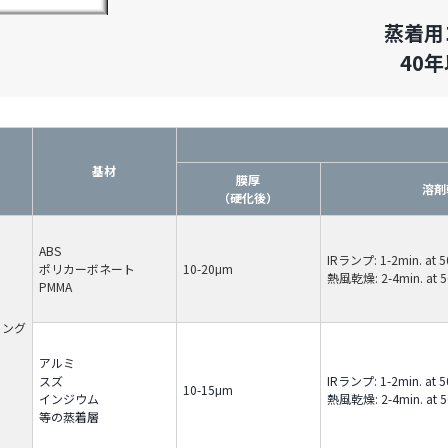
蒸着用
40
基材
膜厚
溶剤
（硬化後）
ABS
IRランプ: 1-2min. at 
ポリカーボネート
10-20μm
熱風乾燥: 2-4min. at 
PMMA
リング
アルミ
スズ
IRランプ: 1-2min. at 
10-15μm
インジウム
熱風乾燥: 2-4min. at 
等の蒸着層