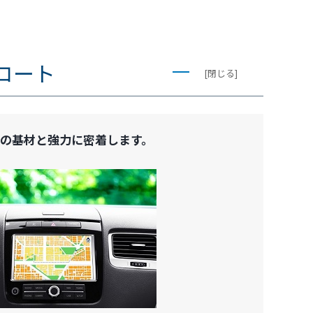
コート
[閉じる]
等の基材と強力に密着します。