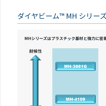
通
ジ
メ
の
ニ
先
ダイヤビーム™ MH シリーズ
ュ
頭
ー
に
に
戻
移
り
動
ま
MHシリーズはプラスチック基材と強力に密
し
す
ま
す
ペ
ー
ジ
本
文
に
移
動
し
ま
す
フ