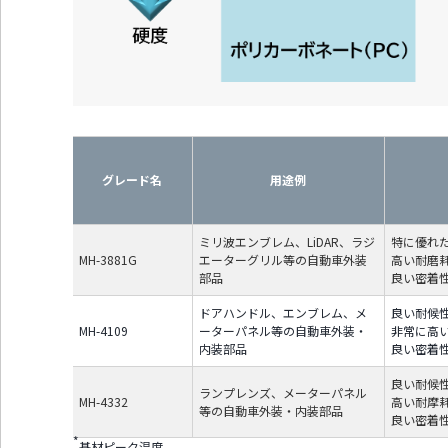
ッ
タ
ー
情
報
に
移
動
し
グレード名
用途例
ま
す
ミリ波エンブレム、LiDAR、ラジ
特に優れ
MH-3881G
エーターグリル等の自動車外装
高い耐磨
部品
良い密着
ドアハンドル、エンブレム、メ
良い耐候
MH-4109
ーターパネル等の自動車外装・
非常に高
内装部品
良い密着
良い耐候
ランプレンズ、メーターパネル
MH-4332
高い耐摩
等の自動車外装・内装部品
良い密着
*
基材ピーク温度