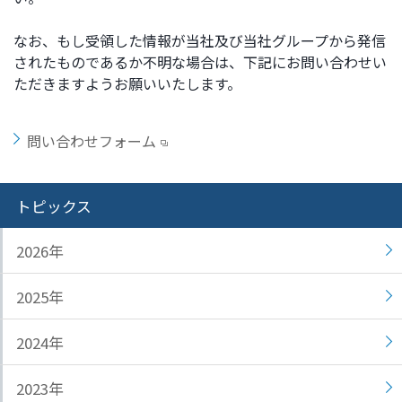
ト
す
なお、もし受領した情報が当社及び当社グループから発信
内
ペ
されたものであるか不明な場合は、下記にお問い合わせい
共
ー
ただきますようお願いいたします。
通
ジ
メ
の
ニ
先
問い合わせフォーム
ュ
頭
ー
に
に
戻
トピックス
移
り
動
ま
2026年
し
す
ま
2025年
す
ペ
2024年
ー
ジ
本
2023年