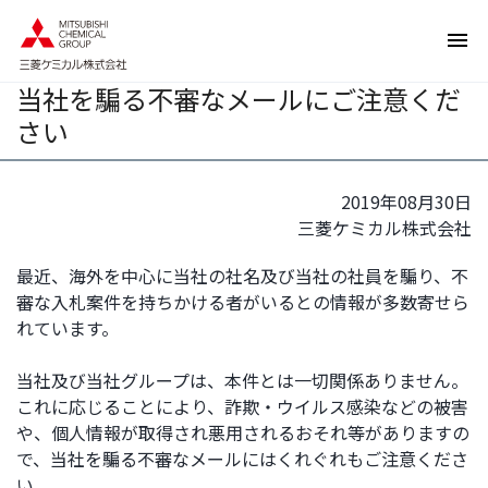
ペ
ペ
ー
ー
ジ
ジ
当社を騙る不審なメールにご注意くだ
内
の
を
終
さい
移
わ
動
り
す
で
2019年08月30日
る
す
三菱ケミカル株式会社
た
ヘ
最近、海外を中心に当社の社名及び当社の社員を騙り、不
め
ッ
審な入札案件を持ちかける者がいるとの情報が多数寄せら
の
ダ
れています。
リ
ー
ン
情
当社及び当社グループは、本件とは一切関係ありません。
ク
報
これに応じることにより、詐欺・ウイルス感染などの被害
で
に
や、個人情報が取得され悪用されるおそれ等がありますの
す
戻
で、当社を騙る不審なメールにはくれぐれもご注意くださ
サ
り
い。
イ
ま