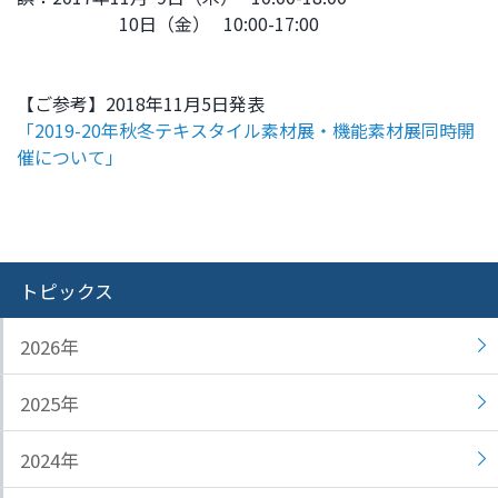
10日（金） 10:00-17:00
ト
す
内
ペ
共
ー
【ご参考】2018年11月5日発表
通
ジ
「2019-20年秋冬テキスタイル素材展・機能素材展同時開
メ
の
催について」
ニ
先
ュ
頭
ー
に
に
戻
移
り
トピックス
動
ま
し
す
ま
2026年
す
ペ
2025年
ー
ジ
2024年
本