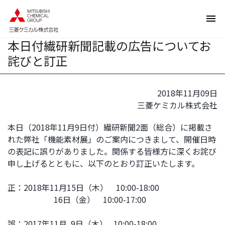
ペ
ペ
ー
ー
ジ
ジ
本日付繊研新聞記載の広告についてお
内
の
を
終
詫びと訂正
移
わ
動
り
す
で
2018年11月09日
る
す
三菱ケミカル株式会社
た
ヘ
本日（2018年11月9日付）繊研新聞2面（総合）に掲載さ
め
ッ
れた弊社「機能素材展」のご案内につきまして、開催日時
の
ダ
の表記に誤りがありました。関係する皆様方に深くお詫び
リ
ー
申し上げるとともに、以下のとおり訂正いたします。
ン
情
ク
報
正：2018年11月15日（木） 10:00-18:00
で
に
16日（金） 10:00-17:00
す
戻
サ
り
誤：2017年11月 9日（木） 10:00-18:00
イ
ま