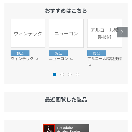
文
に
おすすめはこちら
移
動
アルコール精
し
ウィンテック
ニューコン
製技術
ま
す
フ
製品
製品
製品
ッ
ウィンテック
ニューコン
アルコール精製技術
フ
タ
ー
情
報
に
最近閲覧した製品
移
動
し
ま
す