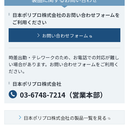
ト
す
内
ペ
日本ポリプロ株式会社のお問い合わせフォームを
共
ー
ご利用ください
通
ジ
メ
の
お問い合わせフォーム
ニ
先
ュ
頭
ー
に
時差出勤・テレワークのため、お電話での対応が難し
に
戻
い場合があります。お問い合わせフォームをご利用く
移
り
ださい。
動
ま
し
す
日本ポリプロ株式会社
ま
03-6748-7214（営業本部）
す
ペ
ー
ジ
日本ポリプロ株式会社の製品一覧を見る
本