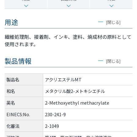
文
に
移
用途
[閉じる]
動
し
繊維処理剤、接着剤、インキ、塗料、焼成材の原料として
ま
使用されます。
す
フ
製品情報
ッ
[閉じる]
タ
ー
製品名
アクリエステルMT
情
報
和名
メタクリル酸2-メトキシエチル
に
英名
2-Methoxyethyl methacrylate
移
動
EINECS:No.
230-241-9
し
化審法
2-1049
ま
す