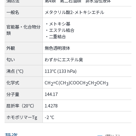
消防法
第4類 第二石油類 非水溶性液体
一般名
メタクリル酸2-メトキシエチル
・メトキシ基
官能基・化合物分
・エステル結合
類
・二重結合
外観
無色透明液体
匂い
わずかにエステル臭
沸点 (℃)
113℃ (133 hPa)
化学式
CH
=C(CH
)COOCH
CH
OCH
2
3
2
2
3
分子量
144.17
屈折率（20℃）
1.4278
ホモポリマーTg
-2 ℃
荷姿