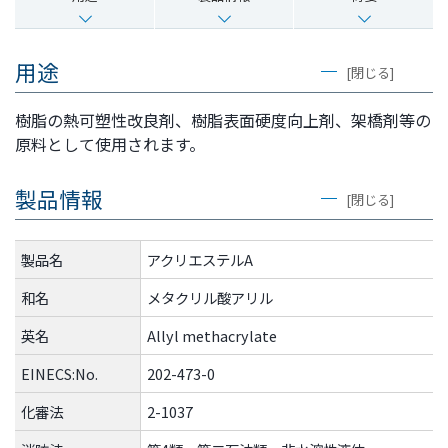
文
に
移
用途
[閉じる]
動
し
樹脂の熱可塑性改良剤、樹脂表面硬度向上剤、架橋剤等の
ま
原料として使用されます。
す
フ
製品情報
ッ
[閉じる]
タ
ー
製品名
アクリエステルA
情
報
和名
メタクリル酸アリル
に
英名
Allyl methacrylate
移
動
EINECS:No.
202-473-0
し
化審法
2-1037
ま
す