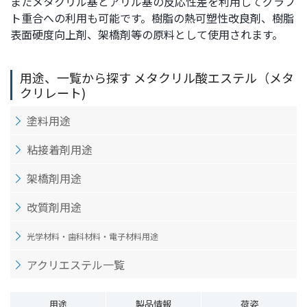
またメタクリル基とアリル基の反応性差を利用してグラフ
ト
す
ト重合への利用も可能です。樹脂の熱可塑性改良剤、樹脂
内
ペ
表面硬度向上剤、架橋剤等の原料として使用されます。
共
ー
通
ジ
用途、一覧から探す メタクリル酸エステル（メタ
メ
の
クリレート)
ニ
先
ュ
頭
塗料用途
ー
に
に
戻
粘接着剤用途
移
り
架橋剤用途
動
ま
し
す
改質剤用途
ま
す
光学材料・歯科材料・電子材料用途
ペ
ー
アクリエステル一覧
ジ
本
用途
製品情報
荷姿