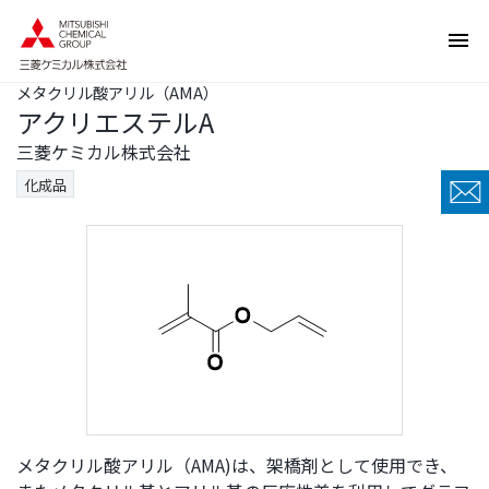
ペ
ペ
ー
ー
ジ
ジ
メタクリル酸アリル（AMA）
内
の
アクリエステルA
を
終
移
わ
三菱ケミカル株式会社
動
り
化成品
す
で
る
す
た
ヘ
め
ッ
の
ダ
リ
ー
ン
情
ク
報
で
に
す
戻
サ
り
メタクリル酸アリル（AMA)は、架橋剤として使用でき、
イ
ま