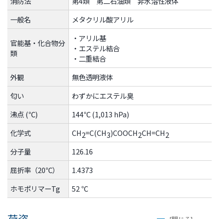
消防法
第4類 第二石油類 非水溶性液体
一般名
メタクリル酸アリル
・アリル基
官能基・化合物分
・エステル結合
類
・二重結合
外観
無色透明液体
匂い
わずかにエステル臭
沸点 (℃)
144℃ (1,013 hPa)
化学式
CH
=C(CH
)COOCH
CH=CH
2
3
2
2
分子量
126.16
屈折率（20℃）
1.4373
ホモポリマーTg
52 ℃
荷姿