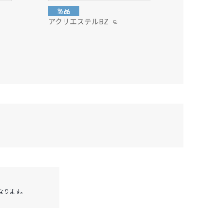
製品
製品
アクリエステルBZ
アクリエ
となります。