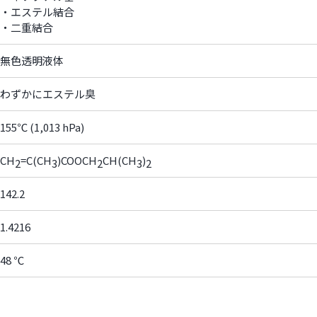
・エステル結合
・二重結合
無色透明液体
わずかにエステル臭
155℃ (1,013 hPa)
CH
=C(CH
)COOCH
CH(CH
)
2
3
2
3
2
142.2
1.4216
48 ℃