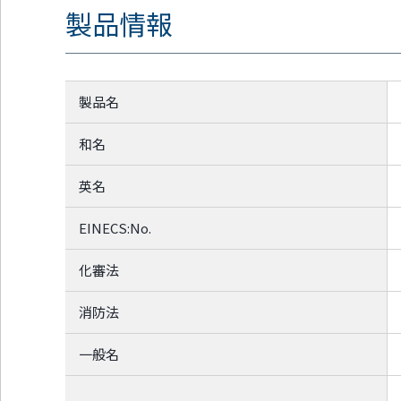
製品情報
ッ
タ
ー
情
報
製品名
に
移
動
和名
し
ま
英名
す
EINECS:No.
化審法
消防法
一般名