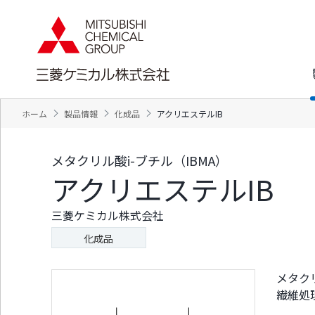
ペ
ペ
ー
ー
ジ
ジ
内
の
を
終
移
わ
動
り
す
で
ホーム
製品情報
化成品
アクリエステルIB
る
す
た
ヘ
め
ッ
メタクリル酸i-ブチル（IBMA）
の
ダ
アクリエステルIB
リ
ー
ン
情
ク
報
三菱ケミカル株式会社
で
に
す
戻
化成品
サ
り
イ
ま
ト
す
メタク
内
ペ
繊維処
共
ー