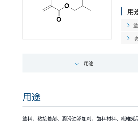
通
ジ
メ
の
用
ニ
先
ュ
頭
ー
に
に
戻
移
り
動
ま
し
す
ま
用途
す
ペ
ー
ジ
本
用途
文
に
移
動
塗料、粘接着剤、潤滑油添加剤、歯科材料、繊維処
し
ま
す
フ