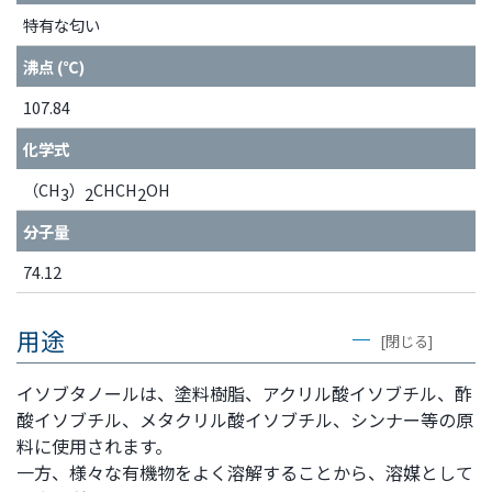
特有な匂い
沸点 (℃)
107.84
化学式
（CH
）
CHCH
OH
3
2
2
分子量
74.12
用途
[閉じる]
イソブタノールは、塗料樹脂、アクリル酸イソブチル、酢
酸イソブチル、メタクリル酸イソブチル、シンナー等の原
料に使用されます。
一方、様々な有機物をよく溶解することから、溶媒として