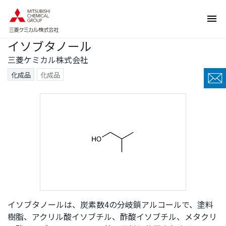
ペ
ペ
ー
ー
ジ
ジ
イソブタノール
内
の
を
終
三菱ケミカル株式会社
移
わ
化成品
化成品
動
り
す
で
る
す
た
ヘ
め
ッ
の
ダ
リ
ー
ン
情
ク
報
で
に
す
戻
イソブタノールは、炭素数4の分岐鎖アルコールで、塗料
サ
り
樹脂、アクリル酸イソブチル、酢酸イソブチル、メタクリ
イ
ま