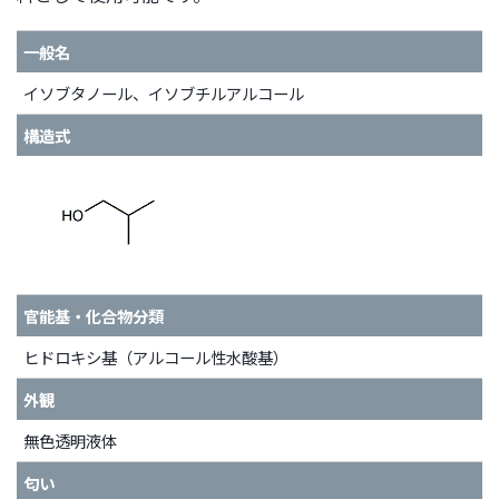
文
に
一般名
移
動
イソブタノール、イソブチルアルコール
し
構造式
ま
す
フ
ッ
タ
ー
情
官能基・化合物分類
報
に
ヒドロキシ基（アルコール性水酸基）
移
外観
動
し
無色透明液体
ま
匂い
す