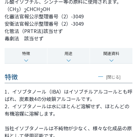
ル酸イソブチル、シンナー等の原料に使用されます。
ト
す
（CH
）
CHCH
OH
3
2
2
内
ペ
化審法官報公示整理番号（2）-3049
共
ー
安衛法官報公示整理番号（2）-3049
通
ジ
化管法（PRTR法)該当せず
メ
の
毒劇法 該当せず
ニ
先
ュ
頭
特徴
用途
関連資料
ー
に
に
戻
移
り
特徴
[閉じる]
動
ま
し
す
1．イソブタノール（IBA）はイソブチルアルコールとも呼
ま
ばれ、炭素数4の分岐鎖アルコールです。
す
2．イソブタノールは水にほとんど溶解せず、ほとんどの
ペ
有機溶媒に溶解します。
ー
ジ
当社イソブタノールは不純物が少なく、様々な化成品の原
本
料として使用可能です。