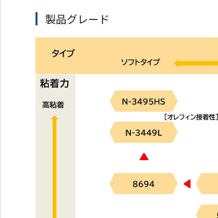
ッ
製品グレード
タ
ー
情
報
に
移
動
し
ま
す