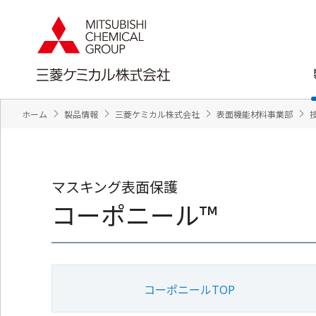
ペ
ペ
ー
ー
ジ
ジ
内
の
を
終
移
わ
動
り
す
で
ホーム
製品情報
三菱ケミカル株式会社
表面機能材料事業部
る
す
た
ヘ
め
ッ
の
ダ
リ
ー
マスキング表面保護
ン
情
コーポニール™
ク
報
で
に
す
戻
サ
り
イ
ま
ト
す
コーポニールTOP
内
ペ
共
ー