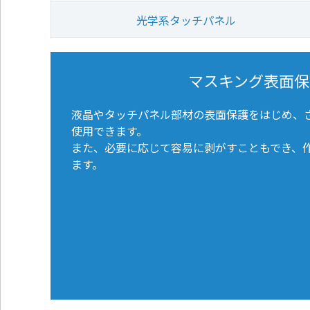
通
ジ
メ
の
光学系タッチパネル
ニ
先
ュ
頭
ー
に
に
戻
マスキング表面保
移
り
動
ま
液晶やタッチパネル部材の表面保護をはじめ、
し
す
ま
使用できます。
す
また、必要に応じて容易に剥がすこともでき、
ペ
ます。
ー
ジ
本
文
に
移
動
し
ま
す
フ