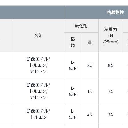
粘着物性
硬化剤
粘着力
溶剤
(N
)
種
/25mm)
量
類
酢酸エチル/
L-
トルエン/
2.5
8.5
55E
アセトン
酢酸エチル/
L-
トルエン/
1.0
7.5
55E
アセトン
酢酸エチル/
L-
2.0
7.5
トルエン
55E