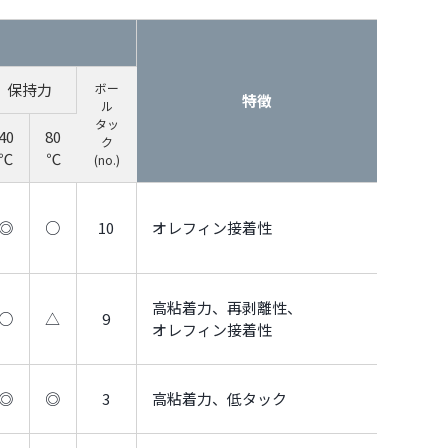
保持力
ボー
特徴
ル
タッ
40
80
ク
℃
℃
(no.)
◎
○
10
オレフィン接着性
高粘着力、再剥離性、
○
△
9
オレフィン接着性
◎
◎
3
高粘着力、低タック