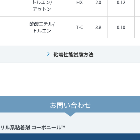
トルエン/
HX
2.0
0.12
アセトン
酢酸エチル/
T-C
3.8
0.10
トルエン
粘着性能試験方法
お問い合わせ
リル系粘着剤 コーポニール™