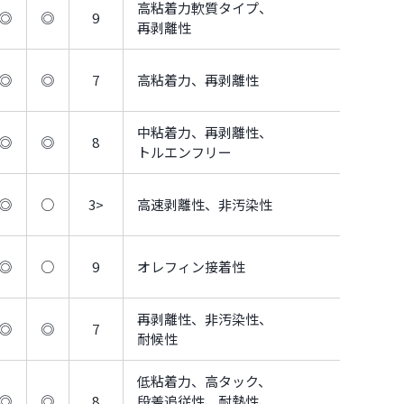
高粘着力軟質タイプ、
◎
◎
9
再剥離性
◎
◎
7
高粘着力、再剥離性
中粘着力、再剥離性、
◎
◎
8
トルエンフリー
◎
○
3>
高速剥離性、非汚染性
◎
○
9
オレフィン接着性
再剥離性、非汚染性、
◎
◎
7
耐候性
低粘着力、高タック、
◎
◎
8
段差追従性、耐熱性、