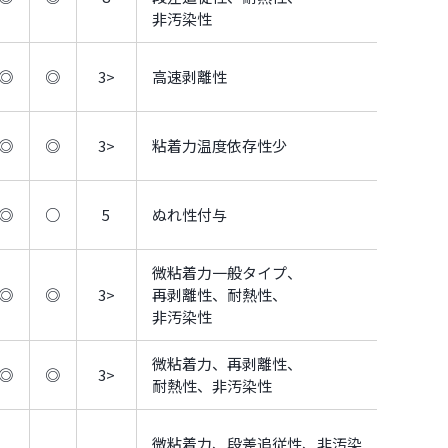
非汚染性
◎
◎
3>
高速剥離性
◎
◎
3>
粘着力温度依存性少
◎
○
5
ぬれ性付与
微粘着力一般タイプ、
◎
◎
3>
再剥離性、耐熱性、
非汚染性
微粘着力、再剥離性、
◎
◎
3>
耐熱性、非汚染性
微粘着力、段差追従性、非汚染