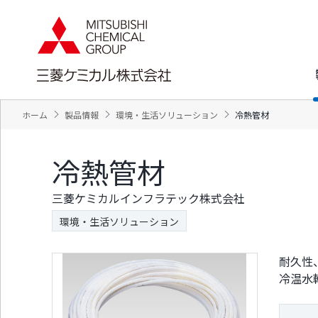
ペ
ペ
ー
ー
ジ
ジ
内
の
を
終
移
わ
動
り
す
で
ホーム
製品情報
環境・生活ソリューション
冷熱管材
る
す
た
ヘ
め
ッ
冷熱管材
の
ダ
リ
ー
ン
情
三菱ケミカルインフラテック株式会社
ク
報
で
に
環境・生活ソリューション
す
戻
サ
り
耐久性
イ
ま
冷温水
ト
す
内
ペ
共
ー