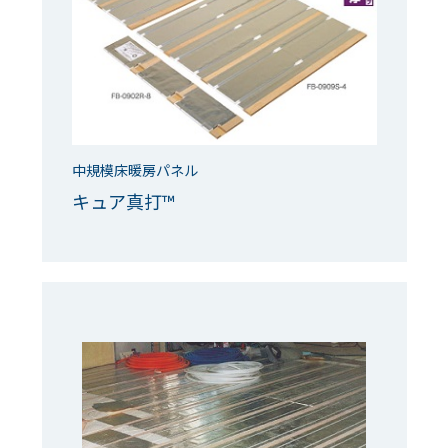
中規模床暖房パネル
キュア真打™