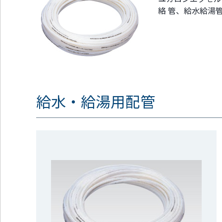
ッ
絡 管、給水給湯
タ
ー
情
報
に
移
動
し
給水・給湯用配管
ま
す