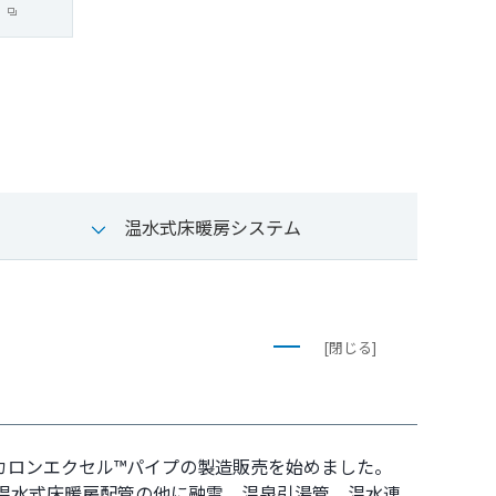
温水式床暖房システム
[閉じる]
ユカロンエクセル™パイプの製造販売を始めました。
温水式床暖房配管の他に融雪、温泉引湯管、温水連