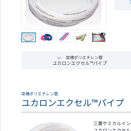
通
ジ
メ
の
ニ
先
ュ
頭
ー
に
に
戻
移
り
動
ま
し
す
ま
架橋ポリエチレン管
す
ユカロンエクセル™パイプ
ペ
ー
ジ
本
文
架橋ポリエチレン管
に
ユカロンエクセル™パイプ
移
動
し
ま
三菱ケミカルイン
す
ユカロンエクセル
フ