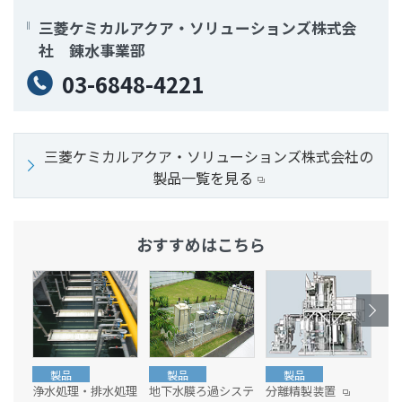
文
に
三菱ケミカルアクア・ソリューションズ株式会
移
社 錬水事業部
動
03-6848-4221
し
ま
す
三菱ケミカルアクア・ソリューションズ株式会社の
フ
製品一覧を見る
ッ
タ
ー
おすすめはこちら
情
報
に
移
動
し
ま
製品
製品
製品
浄水処理・排水処理
地下水膜ろ過システ
分離精製装置
人
す