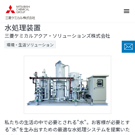
ペ
ペ
ー
ー
ジ
ジ
水処理装置
内
の
を
終
三菱ケミカルアクア・ソリューションズ株式会社
移
わ
環境・生活ソリューション
動
り
す
で
る
す
た
ヘ
め
ッ
の
ダ
リ
ー
ン
情
ク
報
で
に
す
戻
私たちの生活の中で必要とされる"水"。お客様が必要とす
サ
り
る"水"を生み出すための最適な水処理システムを提案いた
イ
ま