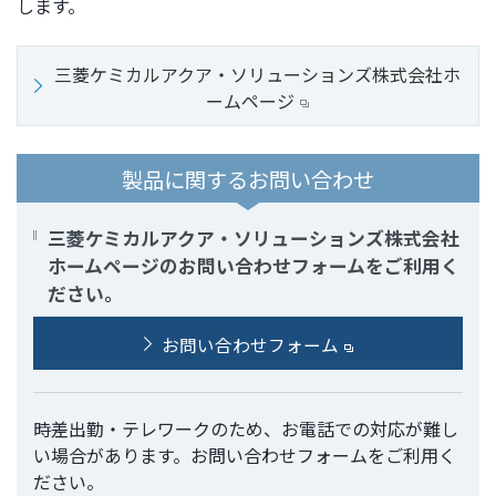
します。
ト
す
内
ペ
三菱ケミカルアクア・ソリューションズ株式会社ホ
共
ー
ームページ
通
ジ
メ
の
ニ
先
製品に関するお問い合わせ
ュ
頭
ー
に
に
戻
三菱ケミカルアクア・ソリューションズ株式会社
移
り
ホームページのお問い合わせフォームをご利用く
動
ま
ださい。
し
す
ま
お問い合わせフォーム
す
ペ
ー
時差出勤・テレワークのため、お電話での対応が難し
ジ
い場合があります。お問い合わせフォームをご利用く
本
ださい。