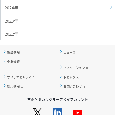
ト
す
2024年
内
ペ
共
ー
2023年
通
ジ
メ
の
2022年
ニ
先
ュ
頭
ー
に
製品情報
ニュース
に
戻
移
り
企業情報
動
ま
イノベーション
し
す
サステナビリティ
トピックス
ま
す
採用情報
お問い合わせ
ペ
ー
三菱ケミカルグループ公式アカウント
ジ
本