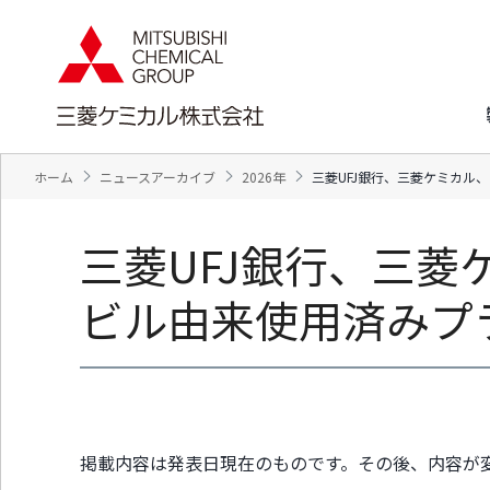
ペ
ペ
ー
ー
ジ
ジ
内
の
を
終
移
わ
動
り
す
で
ホーム
ニュースアーカイブ
2026年
三菱UFJ銀行、三菱ケミカル
る
す
た
ヘ
め
ッ
三菱UFJ銀行、三菱
の
ダ
リ
ー
ン
情
ビル由来使用済みプ
ク
報
で
に
す
戻
サ
り
イ
ま
ト
す
内
ペ
掲載内容は発表日現在のものです。その後、内容が
共
ー