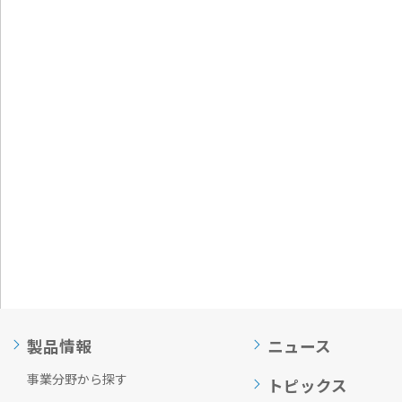
通
ジ
メ
の
ニ
先
ュ
頭
ー
に
に
戻
移
り
動
ま
し
す
ま
す
ペ
ー
ジ
本
文
に
移
動
製品情報
ニュース
し
ま
事業分野から探す
す
トピックス
フ