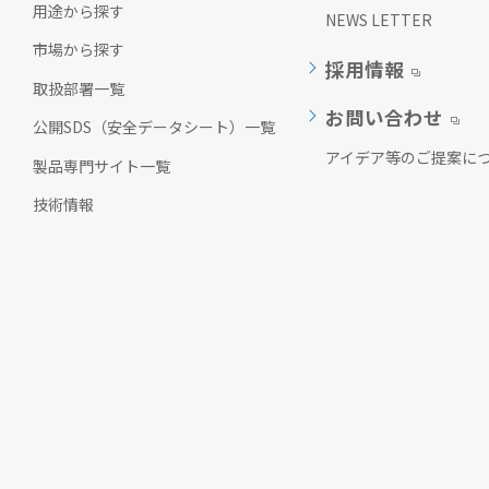
用途から探す
ッ
NEWS LETTER
タ
市場から探す
ー
採用情報
情
取扱部署一覧
報
お問い合わせ
に
公開SDS（安全データシート）一覧
移
アイデア等のご提案に
製品専門サイト一覧
動
し
技術情報
ま
す