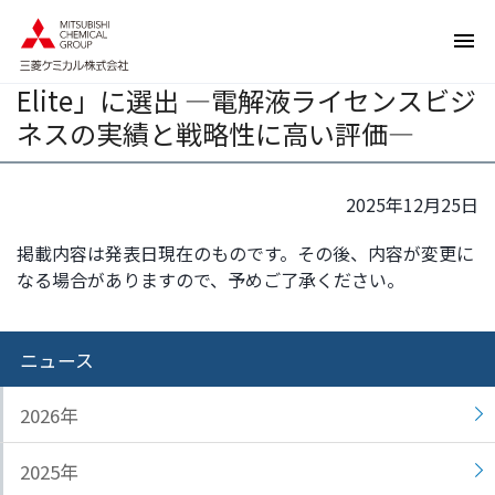
ペ
ペ
ＭＵアイオニックソリューションズ株
ー
ー
式会社がIAMによる「2025 Asia IP
ジ
ジ
Elite」に選出 ―電解液ライセンスビジ
内
の
を
終
ネスの実績と戦略性に高い評価―
移
わ
動
り
す
で
2025年12月25日
る
す
掲載内容は発表日現在のものです。その後、内容が変更に
た
ヘ
なる場合がありますので、予めご了承ください。
め
ッ
の
ダ
リ
ー
ニュース
ン
情
ク
報
で
に
2026年
す
戻
サ
り
2025年
イ
ま