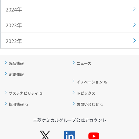
ト
す
2024年
内
ペ
共
ー
2023年
通
ジ
メ
の
2022年
ニ
先
ュ
頭
ー
に
製品情報
ニュース
に
戻
移
り
企業情報
動
ま
イノベーション
し
す
サステナビリティ
トピックス
ま
す
採用情報
お問い合わせ
ペ
ー
三菱ケミカルグループ公式アカウント
ジ
本