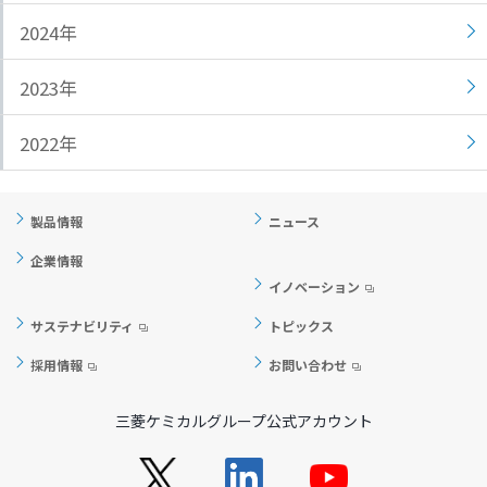
ト
す
2024年
内
ペ
共
ー
2023年
通
ジ
メ
の
2022年
ニ
先
ュ
頭
ー
に
製品情報
ニュース
に
戻
移
り
企業情報
動
ま
イノベーション
し
す
サステナビリティ
トピックス
ま
す
採用情報
お問い合わせ
ペ
ー
三菱ケミカルグループ公式アカウント
ジ
本