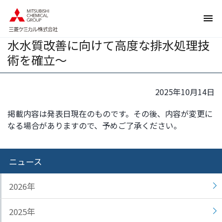
ペ
ペ
広島事業所において排水処理パイロッ
ー
ー
ト設備を竣工～ケミカルプラントの排
ジ
ジ
水水質改善に向けて高度な排水処理技
内
の
を
終
術を確立～
移
わ
動
り
す
で
2025年10月14日
る
す
掲載内容は発表日現在のものです。その後、内容が変更に
た
ヘ
なる場合がありますので、予めご了承ください。
め
ッ
の
ダ
リ
ー
ニュース
ン
情
ク
報
で
に
2026年
す
戻
サ
り
2025年
イ
ま