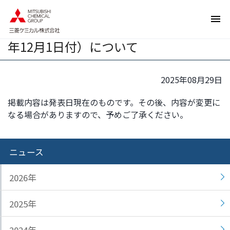
ペ
ペ
三菱ケミカル株式会社 組織改正（2025
ー
ー
年10月1日付）および人事異動（2025
ジ
ジ
年12月1日付）について
内
の
を
終
移
わ
2025年08月29日
動
り
す
で
掲載内容は発表日現在のものです。その後、内容が変更に
る
す
なる場合がありますので、予めご了承ください。
た
ヘ
め
ッ
の
ダ
ニュース
リ
ー
ン
情
2026年
ク
報
で
に
2025年
す
戻
サ
り
イ
ま