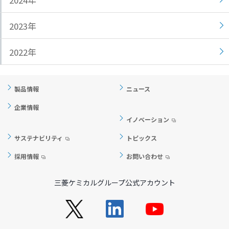
2024年
ト
す
内
ペ
2023年
共
ー
通
ジ
2022年
メ
の
ニ
先
ュ
頭
製品情報
ニュース
ー
に
企業情報
に
戻
イノベーション
移
り
動
ま
サステナビリティ
トピックス
し
す
採用情報
お問い合わせ
ま
す
ペ
三菱ケミカルグループ公式アカウント
ー
ジ
本